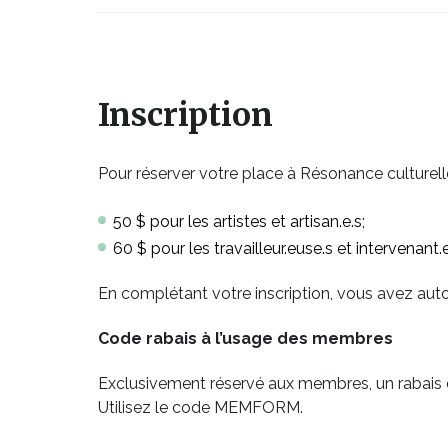
Ce
lien
s'ouvrira
Inscription
dans
une
Pour réserver votre place à Résonance culturell
nouvelle
fenêtre
50 $ pour les artistes et artisan.e.s;
60 $ pour les travailleur.euse.s et intervenant.e.
En complétant votre inscription, vous avez aut
Code rabais à l’usage des membres
Exclusivement réservé aux membres, un rabais de 
Utilisez le code MEMFORM.