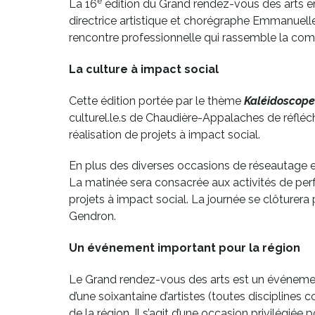
s'ouvrira
e
La 16
édition du Grand rendez-vous des arts e
dans
directrice artistique et chorégraphe Emmanuelle
une
rencontre professionnelle qui rassemble la comm
nouvelle
La culture à impact social
fenêtre
Cette édition portée par le thème
Kaléidoscope:
culturel.le.s de Chaudière-Appalaches de réfléc
réalisation de projets à impact social.
En plus des diverses occasions de réseautage et d
La matinée sera consacrée aux activités de perf
projets à impact social. La journée se clôturer
Gendron.
Un événement important pour la région
Le Grand rendez-vous des arts est un événeme
d’une soixantaine d’artistes (toutes disciplines
de la région. Il s’agit d’une occasion privilégiée