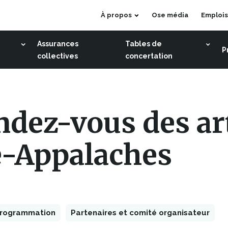
Ce
À propos
Ose média
Emplois
lien
s'ouvrira
Assurances
Tables de
P
dans
collectives
concertation
une
nouvelle
fenêtre
ndez-vous des ar
e-Appalaches
rogrammation
Partenaires et comité organisateur