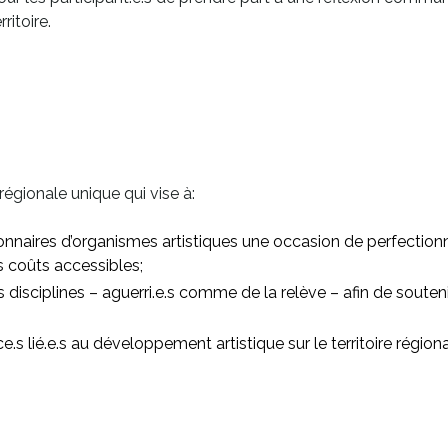
itoire.
égionale unique qui vise à:
stionnaires d’organismes artistiques une occasion de perfection
s coûts accessibles;
les disciplines – aguerri.e.s comme de la relève – afin de soute
.s lié.e.s au développement artistique sur le territoire régional