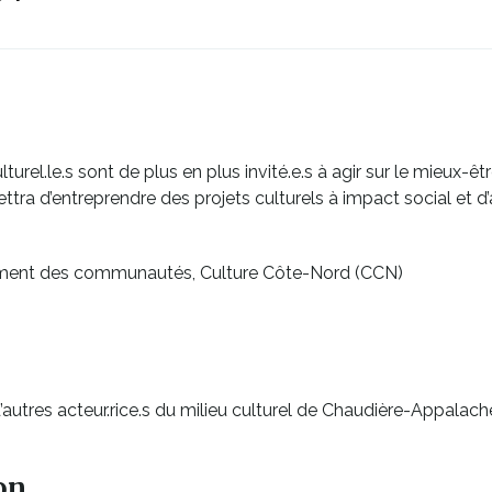
lturel.le.s sont de plus en plus invité.e.s à agir sur le mieux-êt
ttra d’entreprendre des projets culturels à impact social et 
ment des communautés, Culture Côte-Nord (CCN)
utres acteur.rice.s du milieu culturel de Chaudière-Appalaches 
on