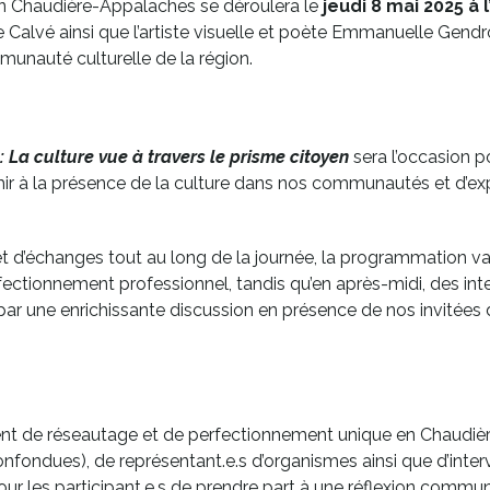
n Chaudière-Appalaches se déroulera le
jeudi 8 mai 2025 à
 Calvé ainsi que l’artiste visuelle et poète Emmanuelle Gendro
unauté culturelle de la région.
 La culture vue à travers le prisme citoyen
sera l’occasion pou
hir à la présence de la culture dans nos communautés et d’ex
’échanges tout au long de la journée, la programmation variée v
ectionnement professionnel, tandis qu’en après-midi, des inte
a par une enrichissante discussion en présence de nos invité
nt de réseautage et de perfectionnement unique en Chaudi
 confondues), de représentant.e.s d’organismes ainsi que d’int
 pour les participant.e.s de prendre part à une réflexion commune