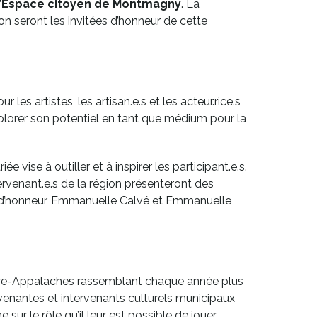
 l’Espace citoyen de Montmagny
. La
n seront les invitées d’honneur de cette
r les artistes, les artisan.e.s et les acteur.rice.s
plorer son potentiel en tant que médium pour la
ise à outiller et à inspirer les participant.e.s.
rvenant.e.s de la région présenteront des
es d’honneur, Emmanuelle Calvé et Emmanuelle
ère-Appalaches rassemblant chaque année plus
ervenantes et intervenants culturels municipaux
 sur le rôle qu’il leur est possible de jouer