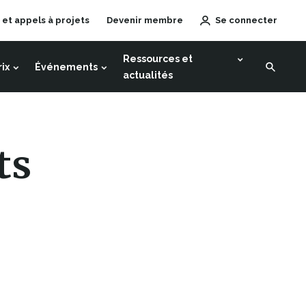
 et appels à projets
Devenir membre
Se connecter
Ce
lien
Ressources et
s'ouvrira
rix
Événements
actualités
dans
une
nouvelle
fenêtre
ts