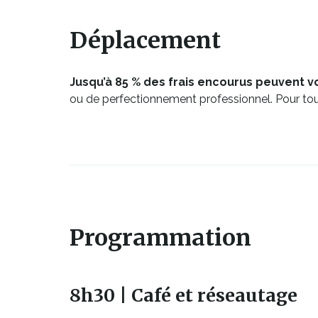
Déplacement
Jusqu’à 85 % des frais encourus peuvent 
ou de perfectionnement professionnel. Pour tous
Ce
lien
s'ouvrira
Programmation
dans
une
nouvelle
8h30 | Café et réseautage
fenêtre