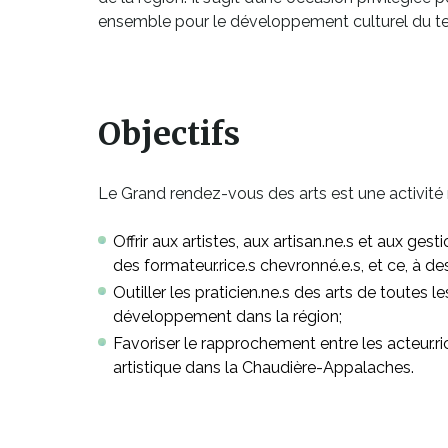
ensemble pour le développement culturel du terr
Ce
lien
s'ouvrira
Objectifs
dans
une
Le Grand rendez-vous des arts est une activité r
nouvelle
fenêtre
Offrir aux artistes, aux artisan.ne.s et aux ge
des formateur.rice.s chevronné.e.s, et ce, à de
Outiller les praticien.ne.s des arts de toutes 
développement dans la région;
Favoriser le rapprochement entre les acteur.rice
artistique dans la Chaudière-Appalaches.