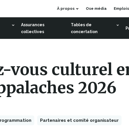
Ce
À propos
Ose média
Emplois
lien
s'ouvrira
Assurances
Tables de
P
dans
collectives
concertation
une
nouvelle
fenêtre
-vous culturel e
ppalaches 2026
rogrammation
Partenaires et comité organisateur