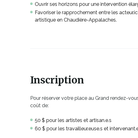
Ouvrir ses horizons pour une intervention élarg
Favoriser le rapprochement entre les acteur.ice.
artistique en Chaudière-Appalaches.
Ce
lien
s'ouvrira
Inscription
dans
une
Pour réserver votre place au Grand rendez-vous
nouvelle
coût de:
fenêtre
50 $ pour les artistes et artisan.e.s
60 $ pour les travailleur.euse.s et intervenant.