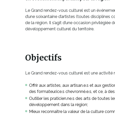
Le Grand rendez-vous culturel est un événeme
d’une soixantaine d’artistes (toutes disciplines
de la région. Il s’agit d’une occasion privilégié
développement culturel du territoire.
Ce
lien
s'ouvrira
Objectifs
dans
une
Le Grand rendez-vous culturel est une activité r
nouvelle
fenêtre
Offrir aux artistes, aux artisan.e.s et aux ges
des formateur.ice.s chevronné.e.s, et ce, à de
Outiller les praticien.ne.s des arts de toutes 
développement dans la région;
Mieux reconnaître la valeur de la culture co