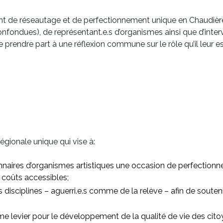
fenêtre
nt de réseautage et de perfectionnement unique en Chaudiè
 confondues), de représentant.e.s d’organismes ainsi que d’int
e de prendre part à une réflexion commune sur le rôle qu’il leur
égionale unique qui vise à:
tionnaires d’organismes artistiques une occasion de perfectionne
s coûts accessibles;
les disciplines – aguerri.e.s comme de la relève – afin de soute
mme levier pour le développement de la qualité de vie des ci