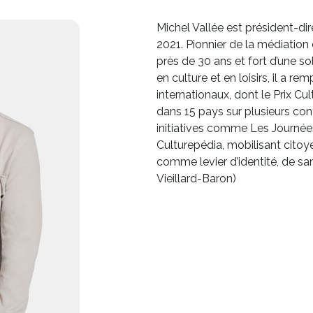
Michel Vallée est président-di
2021. Pionnier de la médiation 
près de 30 ans et fort d’une so
en culture et en loisirs, il a r
internationaux, dont le Prix Cu
dans 15 pays sur plusieurs cont
initiatives comme Les Journées
Culturepédia, mobilisant citoye
comme levier d’identité, de sa
Vieillard-Baron)