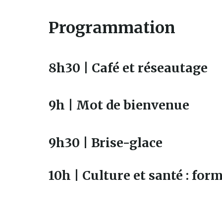
lien
s'ouvrira
Programmation
dans
une
nouvelle
8h30 | Café et réseautage
fenêtre
9h | Mot de bienvenue
9h30 | Brise-glace
10h |
Culture et santé : for