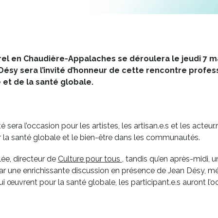
rel en Chaudière-Appalaches se déroulera le jeudi 7 
 Désy sera l’invité d’honneur de cette rencontre prof
e et de la santé globale.
nté sera l’occasion pour les artistes, les artisan.e.s et les acte
r la santé globale et le bien-être dans les communautés.
Ce
ée, directeur de
Culture pour tous
, tandis qu’en après-midi, u
lien
 par une enrichissante discussion en présence de Jean Désy, méde
s'ouvrira
qui œuvrent pour la santé globale, les participant.e.s auront 
dans
une
nouvelle