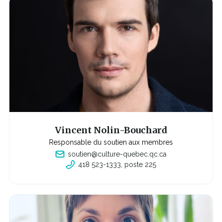
n
s'o
u
v
r
i
r
a
d
a
n
s
u
n
e
n
o
u
v
Vincent Nolin-Bouchard
e
l
Responsable du soutien aux membres
l
soutien@culture-quebec.qc.ca
e
f
418 523-1333, poste 225
C
e
e
n
l
ê
i
t
e
r
n
e
s'o
u