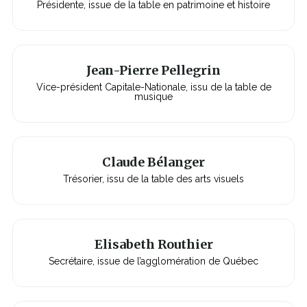
Présidente, issue de la table en patrimoine et histoire
n
e
n
o
u
v
e
Jean-Pierre Pellegrin
l
l
Vice-président Capitale-Nationale, issu de la table de
e
musique
f
e
n
ê
t
r
Claude Bélanger
e
Trésorier, issu de la table des arts visuels
Elisabeth Routhier
Secrétaire, issue de l’agglomération de Québec