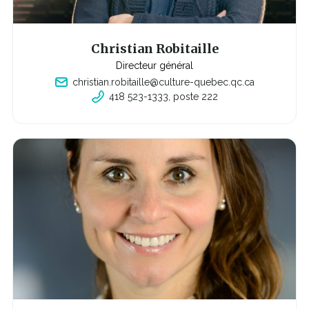
Christian Robitaille
Directeur général
christian.robitaille@culture-quebec.qc.ca
418 523-1333, poste 222
C
e
l
i
e
n
s'o
u
v
r
i
r
a
d
a
n
s
u
n
e
n
o