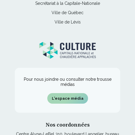
lien
une
Ce
Secrétariat à la Capitale-Nationale
dans
fenêtre
ê
s'ouvrira
nouvelle
lien
une
t
Ce
Ville de Québec
dans
fenêtre
s'ouvrira
nouvelle
r
lien
une
Ce
Ville de Lévis
dans
fenêtre
e
s'ouvrira
nouvelle
lien
une
dans
fenêtre
s'ouvrira
nouvelle
une
dans
fenêtre
nouvelle
une
fenêtre
nouvelle
fenêtre
Pour nous joindre ou consulter notre trousse
médias
L'espace média
Nos coordonnées
Centre Alyne-LeBel 310, boulevard Langelier, bureau