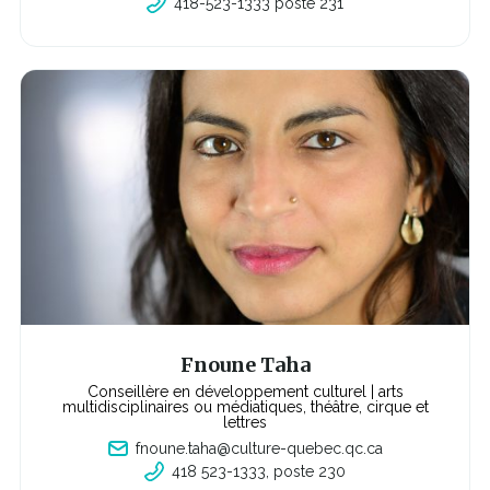
418-523-1333 poste 231
C
e
l
i
e
n
s'o
u
v
r
i
r
a
d
a
n
s
u
n
e
n
o
u
v
Fnoune Taha
e
l
Conseillère en développement culturel | arts
l
multidisciplinaires ou médiatiques, théâtre, cirque et
e
lettres
f
fnoune.taha@culture-quebec.qc.ca
e
n
418 523-1333, poste 230
C
ê