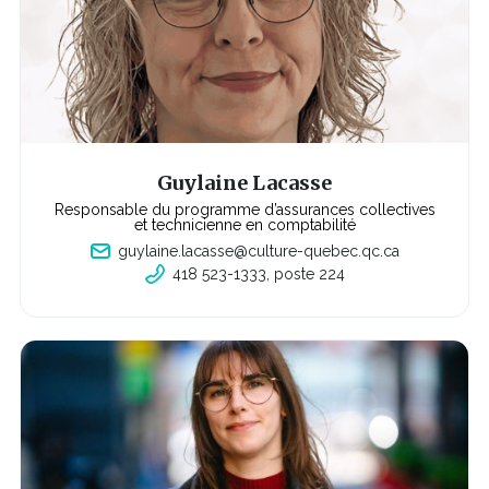
a
d
a
n
s
u
n
e
n
o
u
v
Guylaine Lacasse
e
l
Responsable du programme d’assurances collectives
l
et technicienne en comptabilité
e
guylaine.lacasse@culture-quebec.qc.ca
f
e
418 523-1333, poste 224
C
n
e
ê
l
t
i
r
e
e
n
s'o
u
v
r
i
r
a
d