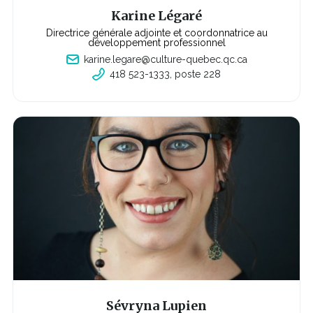
u
v
Karine Légaré
e
l
Directrice générale adjointe et coordonnatrice au
l
développement professionnel
e
karine.legare@culture-quebec.qc.ca
f
e
418 523-1333, poste 228
C
n
e
ê
l
t
i
r
e
e
n
s'o
u
v
r
i
r
a
d
a
n
s
u
n
e
n
o
u
v
Sévryna Lupien
e