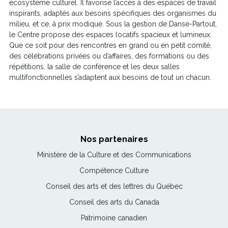
r
écosystème culturel. Il favorise l’accès à des espaces de travail
i
inspirants, adaptés aux besoins spécifiques des organismes du
r
milieu, et ce, à prix modique. Sous la gestion de Danse-Partout,
a
le Centre propose des espaces locatifs spacieux et lumineux.
d
Que ce soit pour des rencontres en grand ou en petit comité,
a
des célébrations privées ou d’affaires, des formations ou des
n
répétitions, la salle de conférence et les deux salles
s
multifonctionnelles s’adaptent aux besoins de tout un chacun.
u
n
e
n
o
Nos partenaires
u
v
Ce
Ministère de la Culture et des Communications
e
lien
Ce
Compétence Culture
l
s'ouvrira
lien
l
Ce
Conseil des arts et des lettres du Québec
dans
s'ouvrira
e
lien
une
Ce
Conseil des arts du Canada
dans
f
s'ouvrira
nouvelle
lien
une
e
Ce
Patrimoine canadien
dans
fenêtre
s'ouvrira
nouvelle
n