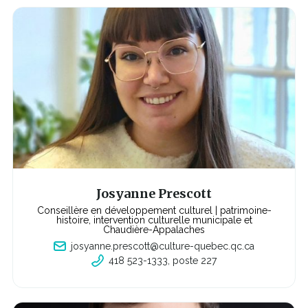
r
e
e
n
s'o
u
v
r
i
r
a
d
a
n
s
u
n
e
n
o
u
v
Josyanne Prescott
e
l
Conseillère en développement culturel | patrimoine-
l
histoire, intervention culturelle municipale et
e
Chaudière-Appalaches
f
josyanne.prescott@culture-quebec.qc.ca
e
n
418 523-1333, poste 227
C
ê
e
t
l
r
i
e
e