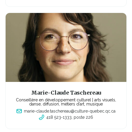
e
t
l
r
i
e
e
n
s'o
u
v
r
i
r
a
d
a
n
s
u
n
e
n
o
u
v
Marie-Claude Taschereau
e
l
Conseillère en développement culturel | arts visuels,
l
danse, diffusion, métiers d’art, musique
e
marie-claude.taschereau@culture-quebec.qc.ca
f
e
418 523-1333, poste 226
C
n
e
ê
l
t
i