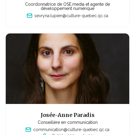
l
Coordonnatrice de OSE.media et agente de
l
développement numérique
e
sevryna.lupien@culture-quebec.qc.ca
f
e
n
ê
t
r
e
Josée-Anne Paradis
Conseillère en communication
communication@culture-quebec.qc.ca