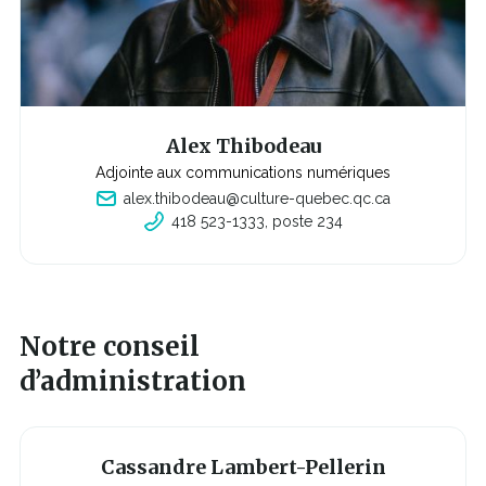
a
n
s
u
n
e
n
o
u
v
Alex Thibodeau
e
l
Adjointe aux communications numériques
l
alex.thibodeau@culture-quebec.qc.ca
e
f
418 523-1333, poste 234
C
e
e
n
l
ê
i
t
e
r
n
e
s'o
u
Notre conseil
v
r
d’administration
i
r
a
d
a
n
Cassandre Lambert-Pellerin
s
u