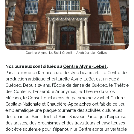
Centre Alyne-LeBel I Crédit – Andréa-de-Keijzer
C
Nos bureaux sont situés au
Centre Alyne-Lebel
.
e
Parfait exemple d’architecture de style beaux-arts, le Centre de
l
production artistique et culturelle Alyne-LeBel est unique à
i
Québec. Depuis 25 ans, l’École de danse de Québec, le Théâtre
e
des Confettis, l’Ensemble Anonymus, le Théâtre du Gros
n
Mécano, le Conseil québécois du patrimoine vivant et
Culture
s
Capitale-Nationale et Chaudière-Appalaches
ont fait de ce lieu
'
emblématique une plaque tournante des activités culturelles
o
des quartiers Saint-Roch et Saint-Sauveur. Parce que l’expertise
u
des artistes, des organismes et des travailleurs et travailleuses
v
doit être soutenue pour s’épanouir, le Centre abrite un véritable