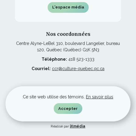
L'espace média
Nos coordonnées
Centre Alyne-LeBel 310, boulevard Langelier, bureau
120, Québec (Québec) G1K 5N3
Téléphone:
418 523-1333
Courriel:
ccr@culture-quebec.qc.ca
Ce
Restez à l'affût
lien
Ce site web utilise des témoins.
En savoir plus
s'ouvrira
dans
une
Accepter
nouvelle
© Culture Capitale-Nationale et Chaudière-Appalaches, tous droits
fenêtre
réservés.
Ce
Réalisé par
iXmédia
lien