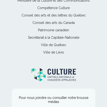
Ce
Ministère de la Culture et des Communications
lien
Ce
Compétence Culture
s'ouvrira
lien
Ce
Conseil des arts et des lettres du Québec
dans
s'ouvrira
lien
une
Ce
Conseil des arts du Canada
dans
s'ouvrira
nouvelle
lien
une
Ce
Patrimoine canadien
dans
fenêtre
s'ouvrira
nouvelle
lien
une
Ce
Secrétariat à la Capitale-Nationale
dans
fenêtre
s'ouvrira
nouvelle
lien
une
Ce
Ville de Québec
dans
fenêtre
s'ouvrira
nouvelle
lien
une
Ce
Ville de Lévis
dans
fenêtre
s'ouvrira
nouvelle
lien
une
dans
fenêtre
s'ouvrira
nouvelle
une
dans
fenêtre
nouvelle
une
fenêtre
nouvelle
fenêtre
Pour nous joindre ou consulter notre trousse
médias