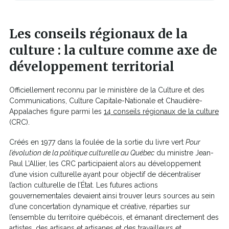
Les conseils régionaux de la
culture
: la culture
comme axe de
développement
territorial
Officiellement reconnu par le ministère de la Culture et des
Communications, Culture Capitale-Nationale et Chaudière-
Appalaches figure parmi les
14 conseils régionaux de la culture
Ce
(CRC).
lien
Créés en 1977 dans la foulée de la sortie du livre vert
Pour
s'ouvrira
l’évolution de la politique culturelle au Québec
du ministre Jean-
dans
Paul L’Allier, les CRC participaient alors au développement
une
d’une vision culturelle ayant pour objectif de décentraliser
nouvelle
l’action culturelle de l’État. Les futures actions
fenêtre
gouvernementales devaient ainsi trouver leurs sources au sein
d’une concertation dynamique et créative, réparties sur
l’ensemble du territoire québécois, et émanant directement des
artistes, des artisans et artisanes et des travailleurs et