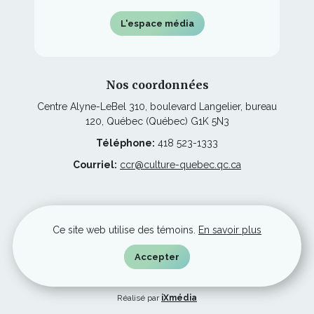
L'espace média
Nos coordonnées
Centre Alyne-LeBel 310, boulevard Langelier, bureau
120, Québec (Québec) G1K 5N3
Téléphone:
418 523-1333
Courriel:
ccr@culture-quebec.qc.ca
Ce
Restez à l'affût
lien
Ce site web utilise des témoins.
En savoir plus
s'ouvrira
dans
une
Accepter
nouvelle
© Culture Capitale-Nationale et Chaudière-Appalaches, tous droits
fenêtre
réservés.
Ce
Réalisé par
iXmédia
lien