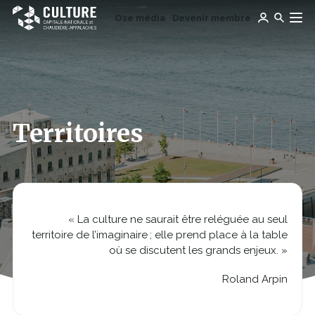
Ce
Ce
Ose média
Devenir membre
lien
Culture
Aller au contenu
lien
s'ouvrira
Capitale-
s'ouvrira
dans
Nationale
dans
une
et
une
nouvelle
Chaudière-
nouvelle
fenêtre
Appalaches
fenêtre
Territoires
« La culture ne saurait être reléguée au seul
territoire de l’imaginaire ; elle prend place à la table
où se discutent les grands enjeux. »
Roland Arpin