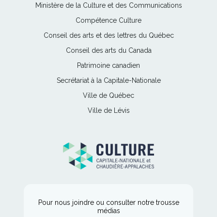
Ce
Ministère de la Culture et des Communications
lien
Ce
Compétence Culture
s'ouvrira
lien
Ce
Conseil des arts et des lettres du Québec
dans
s'ouvrira
lien
une
Ce
Conseil des arts du Canada
dans
s'ouvrira
nouvelle
lien
une
Ce
Patrimoine canadien
dans
fenêtre
s'ouvrira
nouvelle
lien
une
Ce
Secrétariat à la Capitale-Nationale
dans
fenêtre
s'ouvrira
nouvelle
lien
une
Ce
Ville de Québec
dans
fenêtre
s'ouvrira
nouvelle
lien
une
Ce
Ville de Lévis
dans
fenêtre
s'ouvrira
nouvelle
lien
une
dans
fenêtre
s'ouvrira
nouvelle
une
dans
fenêtre
nouvelle
une
fenêtre
nouvelle
fenêtre
Pour nous joindre ou consulter notre trousse
médias