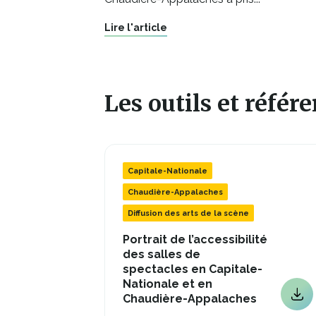
Lire l'article
Les outils et référ
Capitale-Nationale
Chaudière-Appalaches
Diffusion des arts de la scène
Portrait de l’accessibilité
des salles de
spectacles en Capitale-
Nationale et en
Ce
Chaudière-Appalaches
Ce
lien