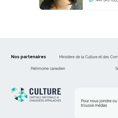
C
e
l
i
e
n
s'o
u
v
r
i
r
a
d
a
Nos partenaires
Ministère de la Culture et des Co
n
s
u
Ce
Patrimoine canadien
S
n
lien
e
n
s'ouvrira
o
dans
u
v
une
e
l
nouvelle
Pour nous joindre ou 
l
trousse médias
fenêtre
e
f
e