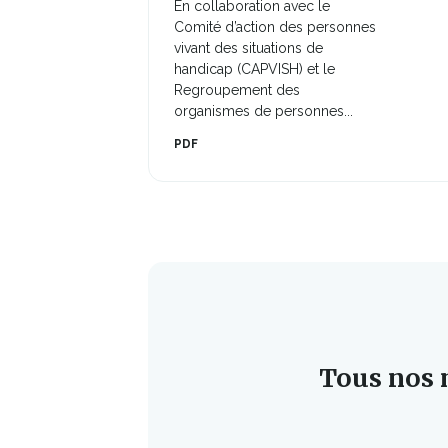
lien
En collaboration avec le
s'ouvrira
s'ou
Comité d’action des personnes
dans
vivant des situations de
dan
une
handicap (CAPVISH) et le
nouvelle
une
Regroupement des
fenêtre
nou
organismes de personnes...
fen
PDF
Tous nos m