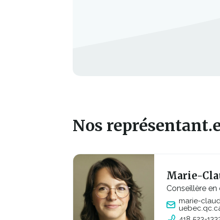
Nos représentant.e
Marie-Cla
Conseillère en
marie-clau
uebec.qc.c
418 523-133