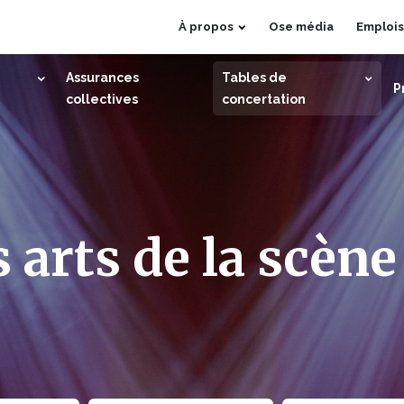
Ce
À propos
Ose média
Emplois
lien
s'ouvrira
Assurances
Tables de
P
dans
collectives
concertation
une
nouvelle
fenêtre
 arts de la scène