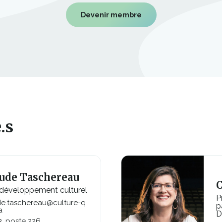
Devenir membre
.s
ude Taschereau
C
 développement culturel
P
de.taschereau@culture-q
p
a
D
3, poste 226