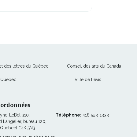
Ce
Ce
 et des lettres du Québec
Conseil des arts du Canada
lien
lien
Ce
Ce
e Québec
Ville de Lévis
s'ouvrira
s'ouvrir
lien
lien
dans
dans
s'ouvrira
s'ouvrira
une
une
dans
dans
nouvelle
nouvell
oordonnées
une
une
fenêtre
fenêtre
lyne-LeBel 310,
Téléphone:
418 523-1333
nouvelle
nouvelle
 Langelier, bureau 120,
fenêtre
fenêtre
(Québec) G1K 5N3