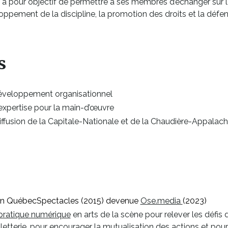
ne a pour objectif de permettre à ses membres d’échanger sur 
oppement de la discipline, la promotion des droits et la défens
s
développement organisationnel
’expertise pour la main-d’œuvre
ffusion de la Capitale-Nationale et de la Chaudière-Appalac
Ce
ion QuébecSpectacles (2015) devenue
Ose.media
(2023)
lien
ratique numérique
en arts de la scène pour relever les défis d
s'ouvrira
etterie, pour encourager la mutualisation des actions et pour