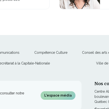
Ce
Ce
mmunications
Compétence Culture
Conseil des arts
lien
lien
Ce
ecrétariat à la Capitale-Nationale
Ville d
s'ouvrira
s'ouvrira
lien
dans
dans
s'ouvrira
une
une
dans
nouvelle
nouvelle
Nos c
une
fenêtre
fenêtre
Centre A
nouvelle
consulter notre
L'espace média
boulevard
fenêtre
Québec 