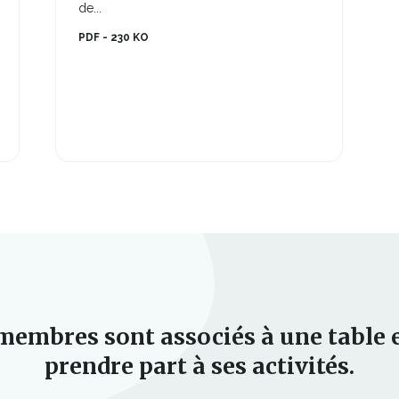
lien
de...
fenêtre
vrira
s'ouvrira
PDF - 230 KO
s
dans
une
velle
nouvelle
être
fenêtre
embres sont associés à une table e
prendre part à ses activités.