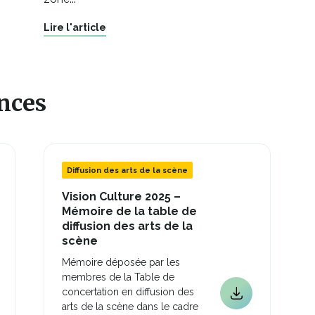
Lire l'article
ences
Diffusion des arts de la scène
Vision Culture 2025 –
Mémoire de la table de
diffusion des arts de la
Ce
scène
lien
Mémoire déposée par les
s'ouvrira
membres de la Table de
dans
concertation en diffusion des
une
Ce
arts de la scène dans le cadre
nouvelle