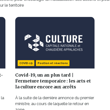
dans
 le territoire
une
nouvelle
fenêtre
COVID-19
Position et réactions
t-
Covid-19, un an plus tard |
Fermeture temporaire : les arts et
la culture encore aux arrêts
 la
À la suite de la dernière annonce du premier
ministre, au cours de laquelle le retour en
zone...