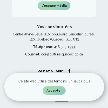
L'espace média
Nos coordonnées
Centre Alyne-LeBel 310, boulevard Langelier, bureau
120, Québec (Québec) G1K 5N3
Téléphone:
418 523-1333
Courriel:
ccr@culture-quebec.qc.ca
Ce
Restez à l'affût
lien
s'ouvrira
dans
Ce site web utilise des témoins.
En savoir plus
une
nouvelle
© Culture Capitale-Nationale et Chaudière-Appalaches, tous droits
Accepter
fenêtre
réservés.
Ce
Réalisé par
iXmédia
lien