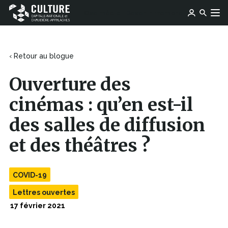
Ce
Ce
Ose média
Devenir membre
lien
Culture
Aller au contenu
lien
s'ouvrira
Capitale-
s'ouvrira
dans
Nationale
dans
une
et
une
‹ Retour au blogue
nouvelle
Chaudière-
nouvelle
fenêtre
Appalaches
fenêtre
Ouverture des
cinémas : qu’en est-il
des salles de diffusion
et des théâtres ?
COVID-19
Lettres ouvertes
17 février 2021