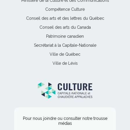
Ce
Ministère de la Culture et des Communications
lien
Ce
Compétence Culture
s'ouvrira
lien
Ce
Conseil des arts et des lettres du Québec
dans
s'ouvrira
lien
une
Ce
Conseil des arts du Canada
dans
s'ouvrira
nouvelle
lien
une
Ce
Patrimoine canadien
dans
fenêtre
s'ouvrira
nouvelle
lien
une
Ce
Secrétariat à la Capitale-Nationale
dans
fenêtre
s'ouvrira
nouvelle
lien
une
Ce
Ville de Québec
dans
fenêtre
s'ouvrira
nouvelle
lien
une
Ce
Ville de Lévis
dans
fenêtre
s'ouvrira
nouvelle
lien
une
dans
fenêtre
s'ouvrira
nouvelle
une
dans
fenêtre
nouvelle
une
fenêtre
nouvelle
fenêtre
Pour nous joindre ou consulter notre trousse
médias