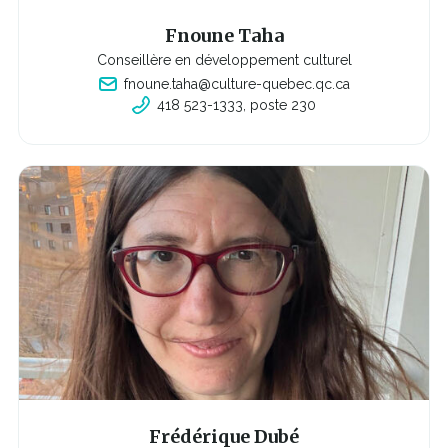
Fnoune Taha
Conseillère en développement culturel
fnoune.taha@culture-quebec.qc.ca
418 523-1333, poste 230
C
e
l
i
e
n
s'o
u
v
r
i
r
a
d
a
n
s
u
n
e
n
o
u
v
Frédérique Dubé
e