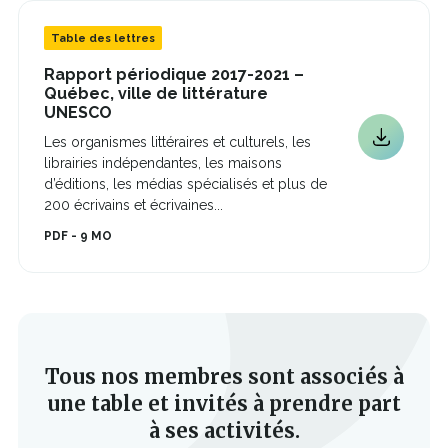
Table des lettres
Rapport périodique 2017-2021 –
Québec, ville de littérature
Ce
UNESCO
lien
Les organismes littéraires et culturels, les
s'ouvrira
Ce
librairies indépendantes, les maisons
dans
lien
une
d’éditions, les médias spécialisés et plus de
s'ouvrira
nouvelle
200 écrivains et écrivaines...
dans
fenêtre
une
PDF - 9 MO
nouvelle
fenêtre
Tous nos membres sont associés à
une table et invités à prendre part
à ses activités.