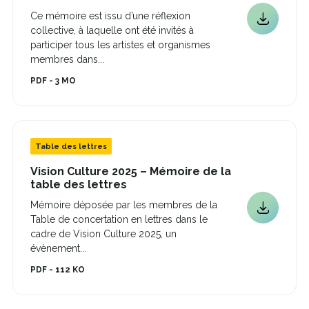
lien
Ce mémoire est issu d’une réflexion
s'ouvrira
Ce
collective, à laquelle ont été invités à
dans
lien
une
participer tous les artistes et organismes
s'ouvrira
nouvelle
membres dans...
fenêtre
dans
PDF - 3 MO
une
nouvelle
fenêtre
Table des lettres
Vision Culture 2025 – Mémoire de la
Ce
table des lettres
lien
Mémoire déposée par les membres de la
s'ouvrira
Ce
Table de concertation en lettres dans le
dans
lien
une
cadre de Vision Culture 2025, un
s'ouvrira
nouvelle
évènement...
fenêtre
dans
PDF - 112 KO
une
nouvelle
fenêtre