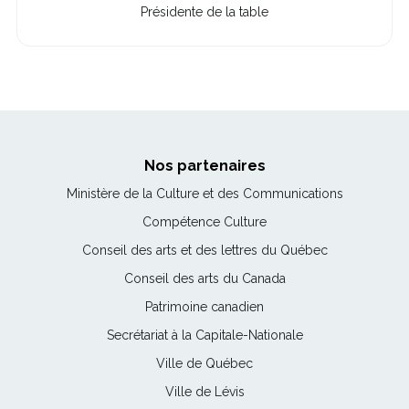
l
Présidente de la table
l
e
f
e
n
ê
t
r
e
Nos partenaires
Ce
Ministère de la Culture et des Communications
lien
Ce
Compétence Culture
s'ouvrira
lien
Ce
Conseil des arts et des lettres du Québec
dans
s'ouvrira
lien
une
Ce
Conseil des arts du Canada
dans
s'ouvrira
nouvelle
lien
une
Ce
Patrimoine canadien
dans
fenêtre
s'ouvrira
nouvelle
lien
une
Ce
Secrétariat à la Capitale-Nationale
dans
fenêtre
s'ouvrira
nouvelle
lien
une
Ce
Ville de Québec
dans
fenêtre
s'ouvrira
nouvelle
lien
une
Ce
Ville de Lévis
dans
fenêtre
s'ouvrira
nouvelle