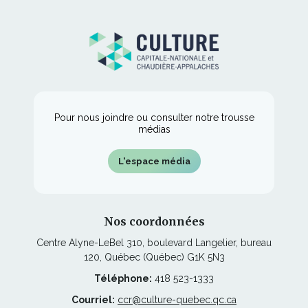
lien
une
dans
fenêtre
s'ouvrira
nouvelle
une
dans
fenêtre
nouvelle
une
fenêtre
nouvelle
fenêtre
Pour nous joindre ou consulter notre trousse
médias
L'espace média
Nos coordonnées
Centre Alyne-LeBel 310, boulevard Langelier, bureau
120, Québec (Québec) G1K 5N3
Téléphone:
418 523-1333
Courriel:
ccr@culture-quebec.qc.ca