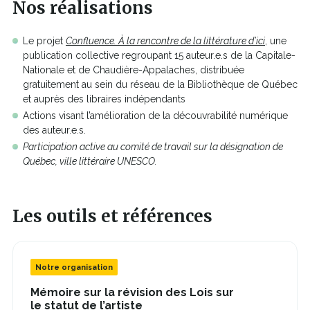
Nos réalisations
Le projet
Confluence. À la rencontre de la littérature d’ici
,
une
publication collective regroupant
15 auteur.e.s de la Capitale-
Nationale et de Chaudière-Appalaches,
distribuée
gratuitement au sein du réseau de la Bibliothèque de Québec
et auprès des libraires indépendants
Actions visant l’amélioration de la découvrabilité numérique
des auteur.e.s.
Participation active au comité de travail sur la désignation de
Québec, ville littéraire UNESCO.
Les outils et références
Notre organisation
Mémoire sur la révision des Lois sur
Ce
le statut de l’artiste