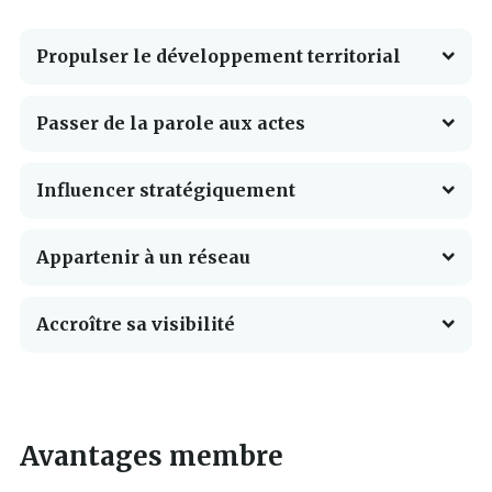
Propulser le développement territorial
Passer de la parole aux actes
Influencer stratégiquement
Appartenir à un réseau
Accroître sa visibilité
Ce
lien
Ce
s'ouvrira
lien
dans
s'ouvrira
une
Avantages membre
dans
nouvelle
une
fenêtre