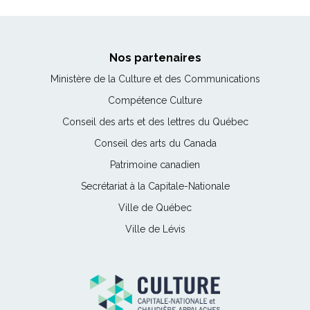
Nos partenaires
Ce
Ministère de la Culture et des Communications
lien
Ce
Compétence Culture
s'ouvrira
lien
Ce
Conseil des arts et des lettres du Québec
dans
s'ouvrira
lien
une
Ce
Conseil des arts du Canada
dans
s'ouvrira
nouvelle
lien
une
Ce
Patrimoine canadien
dans
fenêtre
s'ouvrira
nouvelle
lien
une
Ce
Secrétariat à la Capitale-Nationale
dans
fenêtre
s'ouvrira
nouvelle
lien
une
Ce
Ville de Québec
dans
fenêtre
s'ouvrira
nouvelle
lien
une
Ce
Ville de Lévis
dans
fenêtre
s'ouvrira
nouvelle
lien
une
dans
fenêtre
s'ouvrira
nouvelle
une
dans
fenêtre
nouvelle
une
fenêtre
nouvelle