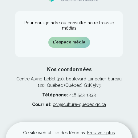
fenêtre
Pour nous joindre ou consulter notre trousse
médias
L'espace média
Nos coordonnées
Centre Alyne-LeBel 310, boulevard Langelier, bureau
120, Québec (Québec) G1K 5N3
Téléphone:
418 523-1333
Courriel:
ccr@culture-quebec.qc.ca
Ce
Restez à l'affût
lien
Ce site web utilise des témoins.
En savoir plus
s'ouvrira
dans