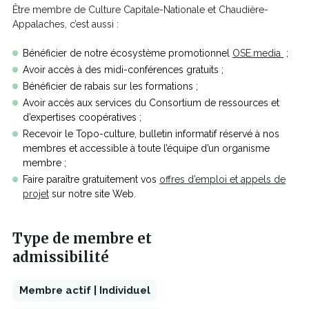
Être membre de Culture Capitale-Nationale et Chaudière-
nouvelle
Appalaches, c’est aussi :
fenêtre
Ce
Bénéficier de notre écosystème promotionnel
OSE.media
;
lien
Avoir accès à des midi-conférences gratuits ;
s'ouvr
Bénéficier de rabais sur les formations ;
dans
Avoir accès aux services du Consortium de ressources et
une
d’expertises coopératives ;
nouve
Recevoir le Topo-culture, bulletin informatif réservé à nos
fenêt
membres et accessible à toute l’équipe d’un organisme
membre ;
Faire paraître gratuitement vos
offres d’emploi et appels de
projet
sur notre site Web.
Type de membre et
admissibilité
Membre actif | Individuel