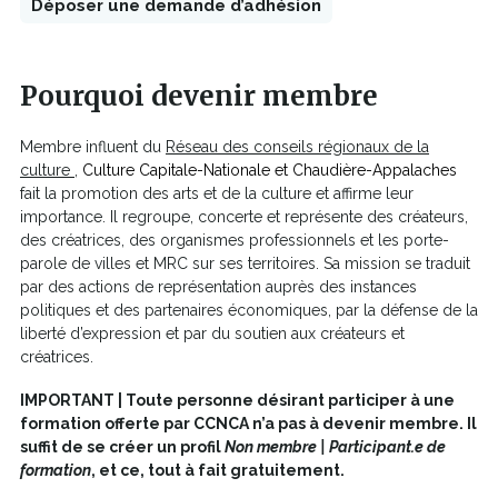
Déposer une demande d’adhésion
Ce
lien
s'ouvrira
Pourquoi devenir membre
dans
une
Membre influent du
Réseau des conseils régionaux de la
nouvelle
Ce
culture
,
Culture Capitale-Nationale et Chaudière-Appalaches
fenêtre
lien
fait la promotion des arts et de la culture et affirme leur
s'ouvrira
importance. Il regroupe, concerte et représente des créateurs,
dans
des créatrices, des organismes professionnels et les porte-
une
parole de villes et MRC sur ses territoires. Sa mission se traduit
nouvelle
par des actions de représentation auprès des instances
fenêtre
politiques et des partenaires économiques, par la défense de la
liberté d’expression et par du soutien aux créateurs et
créatrices.
IMPORTANT | Toute personne désirant participer à une
formation offerte par CCNCA n’a pas à devenir membre. Il
suffit de se créer un profil
Non membre | Participant.e de
formation
, et ce, tout à fait gratuitement.