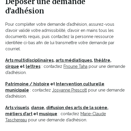
Déposer une demande
dans
afin que notre équipe puisse valider le statut
Une fois votre adhésion acceptée, vous serez
Corporative – Budget de l’organisme 1 000 000 $
d’adhésion
une
professionnel de votre organisation.
invité.e à créer votre fiche de membre, puis vous
et plus = 550 $.
nouvelle
recevrez un courriel de confirmation indiquant
Une fois votre adhésion acceptée, vous serez
fenêtre
les modes de paiement acceptés, avec une
Pour compléter votre demande d’adhésion, assurez-vous
invité.e à créer votre fiche de membre, puis vous
facture en pièce jointe. Votre adhésion sera
d’avoir validé votre admissibilité, d’avoir en mains tous les
recevrez un courriel de confirmation indiquant
validée une fois le paiement encaissé par notre
documents requis, puis contactez la personne ressource
les modes de paiement acceptés, avec une
équipe et vous aurez accès à l’
Espace membre
.
identifiée ci-bas afin de lui transmettre votre demande par
facture en pièce jointe. Votre adhésion sera
courriel.
validée une fois le paiement encaissé par notre
équipe et vous aurez accès à l’
Espace membre
.
Arts multidisciplinaires
,
arts médiatiques
,
théâtre
,
cirque
et
lettres
: contactez
Fnoune Taha
pour une demande
d’adhésion.
Patrimoine / histoire
et
Intervention culturelle
municipale
: contactez
Josyanne Prescott
pour une demande
d’adhésion.
Arts visuels
,
danse
,
diffusion des arts de la scène
,
métiers d’art
et
musique
: contactez
Marie-Claude
Taschereau
pour une demande d’adhésion.