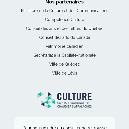
Nos partenaires
a
d
Ce
Ministère de la Culture et des Communications
a
n
lien
s
Ce
Compétence Culture
s'ouvrira
u
lien
n
Ce
Conseil des arts et des lettres du Québec
dans
e
s'ouvrira
lien
une
n
Ce
Conseil des arts du Canada
dans
o
s'ouvrira
nouvelle
u
lien
une
Ce
Patrimoine canadien
dans
fenêtre
v
s'ouvrira
nouvelle
e
lien
une
Ce
l
Secrétariat à la Capitale-Nationale
dans
fenêtre
s'ouvrira
nouvelle
l
lien
une
e
Ce
Ville de Québec
dans
fenêtre
s'ouvrira
f
nouvelle
lien
une
e
Ce
Ville de Lévis
dans
fenêtre
n
s'ouvrira
nouvelle
lien
une
ê
dans
fenêtre
t
s'ouvrira
nouvelle
r
une
dans
fenêtre
e
nouvelle
une
fenêtre
nouvelle
fenêtre
Pour nous joindre ou consulter notre trousse