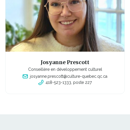
Josyanne Prescott
Conseillère en développement culturel
josyanne.prescott@culture-quebec.qc.ca
418-523-1333, poste 227
C
e
l
i
e
n
s'o
u
v
r
i
r