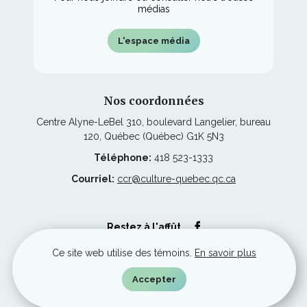
médias
L'espace média
Nos coordonnées
Centre Alyne-LeBel 310, boulevard Langelier, bureau
120, Québec (Québec) G1K 5N3
Téléphone:
418 523-1333
Courriel:
ccr@culture-quebec.qc.ca
Ce
Restez à l'affût
lien
s'ouvrira
Ce site web utilise des témoins.
En savoir plus
dans
une
nouvelle
© Culture Capitale-Nationale et Chaudière-Appalaches, tous droits
Accepter
fenêtre
réservés.