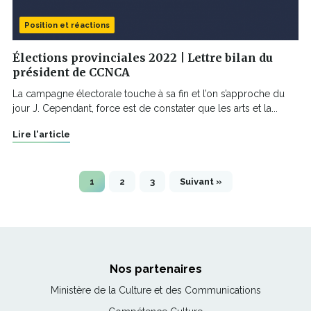
Position et réactions
Élections provinciales 2022 | Lettre bilan du
président de CCNCA
La campagne électorale touche à sa fin et l’on s’approche du
jour J. Cependant, force est de constater que les arts et la...
Lire l'article
1
2
3
Suivant »
Nos partenaires
Ce
Ministère de la Culture et des Communications
lien