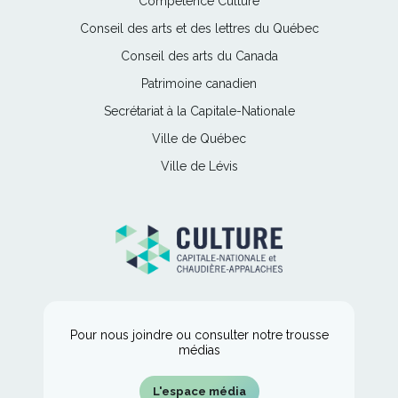
Ce
Compétence Culture
s'ouvrira
lien
Ce
Conseil des arts et des lettres du Québec
dans
s'ouvrira
lien
une
Ce
Conseil des arts du Canada
dans
s'ouvrira
nouvelle
lien
une
Ce
Patrimoine canadien
dans
fenêtre
s'ouvrira
nouvelle
lien
une
Ce
Secrétariat à la Capitale-Nationale
dans
fenêtre
s'ouvrira
nouvelle
lien
une
Ce
Ville de Québec
dans
fenêtre
s'ouvrira
nouvelle
lien
une
Ce
Ville de Lévis
dans
fenêtre
s'ouvrira
nouvelle
lien
une
dans
fenêtre
s'ouvrira
nouvelle
une
dans
fenêtre
nouvelle
une
fenêtre
nouvelle
fenêtre
Pour nous joindre ou consulter notre trousse
médias
L'espace média