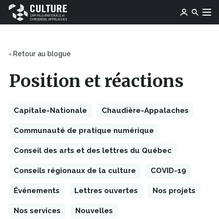
Ce
Ce
Ose média
Devenir membre
lien
Culture
Aller au contenu
lien
s'ouvrira
Capitale-
s'ouvrira
dans
Nationale
dans
une
et
une
‹ Retour au blogue
nouvelle
Chaudière-
nouvelle
fenêtre
Appalaches
fenêtre
Position et réactions
Capitale-Nationale
Chaudière-Appalaches
Communauté de pratique numérique
Conseil des arts et des lettres du Québec
Conseils régionaux de la culture
COVID-19
Événements
Lettres ouvertes
Nos projets
Nos services
Nouvelles