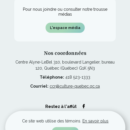
Pour nous joindre ou consulter notre trousse
médias
L'espace média
Nos coordonnées
Centre Alyne-LeBel 310, boulevard Langelier, bureau
120, Québec (Québec) G1K 5N3
Téléphone:
418 523-1333
Courriel:
ccr@culture-quebec.qc.ca
Ce
Restez à l'affût
lien
s'ouvrira
dans
Ce site web utilise des témoins.
En savoir plus
une
nouvelle
© Culture Capitale-Nationale et Chaudière-Appalaches, tous droits