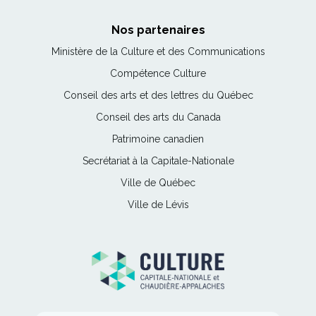
Nos partenaires
Ce
Ministère de la Culture et des Communications
lien
Ce
Compétence Culture
s'ouvrira
lien
Ce
Conseil des arts et des lettres du Québec
dans
s'ouvrira
lien
une
Ce
Conseil des arts du Canada
dans
s'ouvrira
nouvelle
lien
une
Ce
Patrimoine canadien
dans
fenêtre
s'ouvrira
nouvelle
lien
une
Ce
Secrétariat à la Capitale-Nationale
dans
fenêtre
s'ouvrira
nouvelle
lien
une
Ce
Ville de Québec
dans
fenêtre
s'ouvrira
nouvelle
lien
une
Ce
Ville de Lévis
dans
fenêtre
s'ouvrira
nouvelle
lien
une
dans
fenêtre
s'ouvrira
nouvelle
une
dans
fenêtre
nouvelle
une
fenêtre
nouvelle
fenêtre