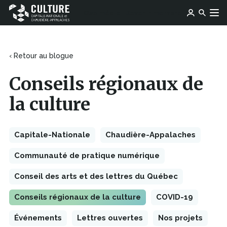
Ce
Ce
Ose média
Devenir membre
lien
Culture
Aller au contenu
lien
s'ouvrira
Capitale-
s'ouvrira
dans
Nationale
dans
une
et
une
‹ Retour au blogue
nouvelle
Chaudière-
nouvelle
fenêtre
Appalaches
fenêtre
Conseils régionaux de
la culture
Capitale-Nationale
Chaudière-Appalaches
Communauté de pratique numérique
Conseil des arts et des lettres du Québec
Conseils régionaux de la culture
COVID-19
Événements
Lettres ouvertes
Nos projets