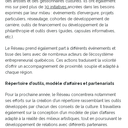
des artistes et des gestionnaires culturels. Ils ont également
Ce
mis sur pied plus de
30 initiatives
ancrées dans les besoins
lien
exprimés par leur milieu : événements d’envergure, projets
s'ouvrira
particuliers, réseautage, cohortes de développement de
dans
carrière, outils de financement ou développement de la
une
philanthropie et outils divers (guides, capsules informatives,
nouvelle
etc.).
fenêtre
Le Réseau prend également part à différents événements et
tisse des liens avec de nombreux acteurs de l’écosystème
entrepreneurial québécois. Ces actions traduisent la volonté
d’offrir un accompagnement de proximité, souple et adapté à
chaque région.
Répertoire d’outils, modèle d’affaires et partenariats
Pour la prochaine année, le Réseau concentrera notamment
ses efforts sur la création d’un répertoire rassemblant les outils
développés par chacun des conseils de la culture. Il travaillera
également sur la conception d’un modèle de plan d’affaires
adapté à la réalité des milieux artistiques, tout en poursuivant le
développement de relations avec différents partenaires.