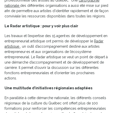
professionnelle des artistes au Québec. Une
cartographie
Ce
dans
nationale
des différentes organisations a aussi été mise sur pied
lien
une
afin de permettre aux artistes d’identifier rapidement et de façon
s'ouvrira
nouvelle
conviviale les ressources disponibles dans toutes les régions.
dans
fenêtre
Le Radar artistique : pour y voir plus clair
une
nouvelle
Les travaux et l’expertise des 15 agent·es de développement en
fenêtre
entrepreneuriat artistique ont permis de développer le
Radar
Ce
artistique
, un outil d’accompagnement destiné aux artistes
lien
entrepreneur·es et aux organisations de l’écosystème
s'ouvrira
entrepreneurial. Le Radar artistique se veut un point de départ à
dans
une démarche d’accompagnement et de développement de
une
carrière. Il permet d’ouvrir la discussion sur les différentes
nouvelle
fonctions entrepreneuriales et d’orienter les prochaines
fenêtre
actions.
Une multitude d’initiatives régionales adaptées
En parallèle à cette démarche nationale, les différents conseils
régionaux de la culture du Québec ont offert plus de 100
formations pour renforcer les compétences entrepreneuriales