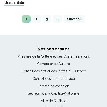
Lire l'article
1
2
3
4
Suivant »
Nos partenaires
Ce
Ministère de la Culture et des Communications
lien
Ce
Compétence Culture
s'ouvrira
lien
Ce
Conseil des arts et des lettres du Québec
dans
s'ouvrira
lien
une
Ce
Conseil des arts du Canada
dans
s'ouvrira
nouvelle
lien
une
Ce
Patrimoine canadien
dans
fenêtre
s'ouvrira
nouvelle
lien
une
Ce
Secrétariat à la Capitale-Nationale
dans
fenêtre
s'ouvrira
nouvelle
lien
une
Ce
Ville de Québec
dans
fenêtre
s'ouvrira
nouvelle
lien
une