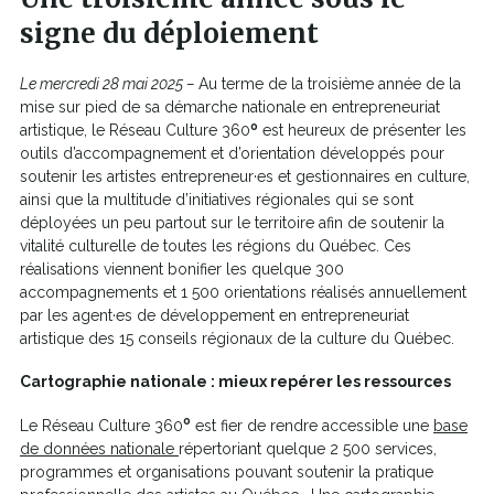
signe du déploiement
Le mercredi 28 mai 2025 –
Au terme de la troisième année de la
mise sur pied de sa démarche nationale en entrepreneuriat
o
artistique, le Réseau Culture 360
est heureux de présenter les
outils d’accompagnement et d’orientation développés pour
soutenir les artistes entrepreneur·es et gestionnaires en culture,
ainsi que la multitude d’initiatives régionales qui se sont
déployées un peu partout sur le territoire afin de soutenir la
vitalité culturelle de toutes les régions du Québec. Ces
réalisations viennent bonifier les quelque 300
accompagnements et 1 500 orientations réalisés annuellement
par les agent·es de développement en entrepreneuriat
artistique des 15 conseils régionaux de la culture du Québec.
Cartographie nationale : mieux repérer les ressources
o
Le Réseau Culture 360
est fier de rendre accessible une
base
Ce
de données nationale
répertoriant quelque 2 500 services,
lien
programmes et organisations pouvant soutenir la pratique
s'ouvrira