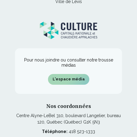
Ce
Ville de Lévis
dans
fenêtre
s'ouvrira
nouvelle
lien
une
dans
fenêtre
s'ouvrira
nouvelle
une
dans
fenêtre
nouvelle
une
fenêtre
nouvelle
fenêtre
Pour nous joindre ou consulter notre trousse
médias
L'espace média
Nos coordonnées
Centre Alyne-LeBel 310, boulevard Langelier, bureau
120, Québec (Québec) G1K 5N3
Téléphone:
418 523-1333