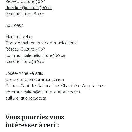
o
Réseau Culture 360
direction@culture360.ca
reseauculture360.ca
Sources :
Myriam Lortie
Coordonnatrice des communications
o
Réseau Culture 360
communication@culture360.ca
reseauculture360.ca
Josée-Anne Paradis
Conseillère en communication
Culture Capitale-Nationale et Chaudière-Appalaches
Ce
communication@culture-quebec.qc.ca
lien
culture-quebec.qc.ca
s'ouvrira
dans
Vous pourriez vous
une
nouvelle
intéresser à ceci :
fenêtre