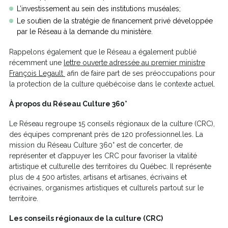
L’investissement au sein des institutions muséales;
Le soutien de la stratégie de financement privé développée
par le Réseau à la demande du ministère.
Rappelons également que le Réseau a également publié
récemment une
lettre ouverte adressée au premier ministre
Ce
François Legault
afin de faire part de ses préoccupations pour
lien
la protection de la culture québécoise dans le contexte actuel.
s'ouvrira
À propos du Réseau Culture 360°
dans
une
Le Réseau regroupe 15 conseils régionaux de la culture (CRC),
nouvelle
des équipes comprenant près de 120 professionnel.les. La
fenêtre
mission du Réseau Culture 360° est de concerter, de
représenter et d’appuyer les CRC pour favoriser la vitalité
artistique et culturelle des territoires du Québec. Il représente
plus de 4 500 artistes, artisans et artisanes, écrivains et
écrivaines, organismes artistiques et culturels partout sur le
territoire.
Les conseils régionaux de la culture (CRC)