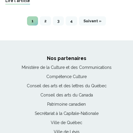
Lire l'article
1
2
3
4
Suivant »
Nos partenaires
Ce
Ministère de la Culture et des Communications
lien
Ce
Compétence Culture
s'ouvrira
lien
Ce
Conseil des arts et des lettres du Québec
dans
s'ouvrira
lien
une
Ce
Conseil des arts du Canada
dans
s'ouvrira
nouvelle
lien
une
Ce
Patrimoine canadien
dans
fenêtre
s'ouvrira
nouvelle
lien
une
Ce
Secrétariat à la Capitale-Nationale
dans
fenêtre
s'ouvrira
nouvelle
lien
une
Ce
Ville de Québec
dans
fenêtre
s'ouvrira
nouvelle
lien
une
Ce
Ville de Lévis
dans
fenêtre