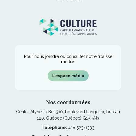
s'ouvrira
nouvelle
lien
une
dans
fenêtre
s'ouvrira
nouvelle
une
dans
fenêtre
nouvelle
une
fenêtre
nouvelle
fenêtre
Pour nous joindre ou consulter notre trousse
médias
L'espace média
Nos coordonnées
Centre Alyne-LeBel 310, boulevard Langelier, bureau
120, Québec (Québec) G1K 5N3
Téléphone:
418 523-1333