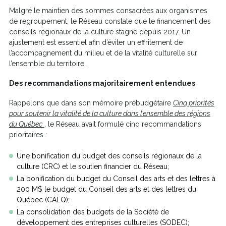
Malgré le maintien des sommes consacrées aux organismes
de regroupement, le Réseau constate que le financement des
conseils régionaux de la culture stagne depuis 2017. Un
ajustement est essentiel afin d’éviter un effritement de
l’accompagnement du milieu et de la vitalité culturelle sur
l’ensemble du territoire.
Des recommandations majoritairement entendues
Rappelons que dans son mémoire prébudgétaire
Cinq priorités
pour soutenir la vitalité de la culture dans l’ensemble des régions
Ce
du Québec
, le Réseau avait formulé cinq recommandations
lien
prioritaires :
s'ouvrira
dans
Une bonification du budget des conseils régionaux de la
une
culture (CRC) et le soutien financier du Réseau;
nouvelle
La bonification du budget du Conseil des arts et des lettres à
fenêtre
200 M$ le budget du Conseil des arts et des lettres du
Québec (CALQ);
La consolidation des budgets de la Société de
développement des entreprises culturelles (SODEC);