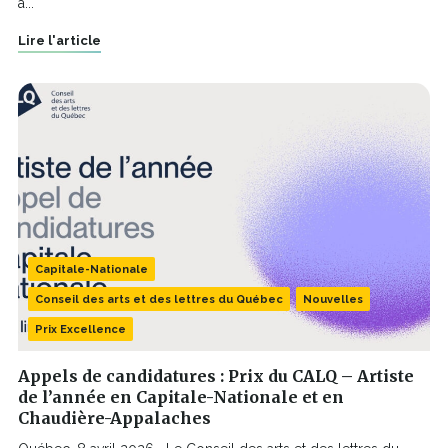
à...
Lire l'article
Les sentiers battus.
Cocon d’hiver
D’encre et de fibres: Interpréter la
matière
Empreintes
Capitale-Nationale
Conseil des arts et des lettres du Québec
Nouvelles
Prix Excellence
Appels de candidatures : Prix du CALQ – Artiste
de l’année en Capitale-Nationale et en
Chaudière-Appalaches