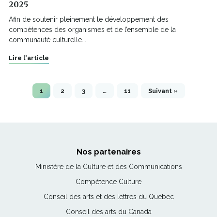
2025
Afin de soutenir pleinement le développement des
compétences des organismes et de l’ensemble de la
communauté culturelle...
Lire l'article
1
2
3
…
11
Suivant »
Nos partenaires
Ce
Ministère de la Culture et des Communications
lien
Ce
Compétence Culture
s'ouvrira
lien
Ce
Conseil des arts et des lettres du Québec
dans
s'ouvrira
lien
une
Ce
Conseil des arts du Canada
dans
s'ouvrira