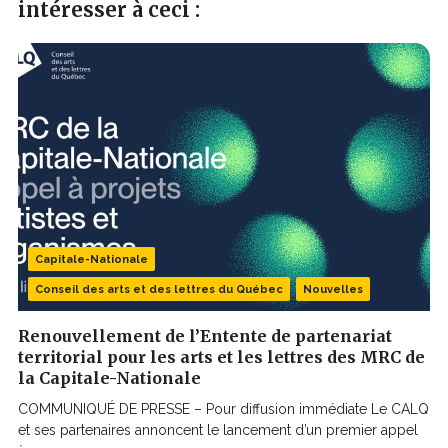
intéresser à ceci :
Les vendredis
Vers La bête lumineuse
sains
Le parcours d’un flâneur
Sculpter la Danse!
Capitale-Nationale
La
Conseil des arts et des lettres du Québec
Nouvelles
débâcle.
Renouvellement de l’Entente de partenariat
territorial pour les arts et les lettres des MRC de
La suite logique du désespoir
la Capitale-Nationale
COMMUNIQUÉ DE PRESSE – Pour diffusion immédiate Le CALQ
et ses partenaires annoncent le lancement d’un premier appel