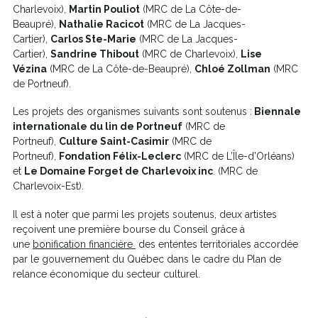
Charlevoix),
Martin Pouliot
(MRC de La Côte-de-
Beaupré),
Nathalie Racicot
(MRC de La Jacques-
Cartier),
Carlos Ste-Marie
(MRC de La Jacques-
Cartier),
Sandrine Thibout
(MRC de Charlevoix),
Lise
Vézina
(MRC de La Côte-de-Beaupré),
Chloé Zollman
(MRC
de Portneuf).
Les projets des organismes suivants sont soutenus :
Biennale
internationale du lin de Portneuf
(MRC de
Portneuf),
Culture Saint-Casimir
(MRC de
Portneuf),
Fondation Félix-Leclerc
(MRC de L’Île-d’Orléans)
et
Le Domaine Forget de Charlevoix inc
. (MRC de
Charlevoix-Est).
Il est à noter que parmi les projets soutenus, deux artistes
reçoivent une première bourse du Conseil grâce à
Ce
une
bonification financière
des ententes territoriales accordée
lien
par le gouvernement du Québec dans le cadre du Plan de
s'ouvrira
relance économique du secteur culturel.
dans
une
nouvelle