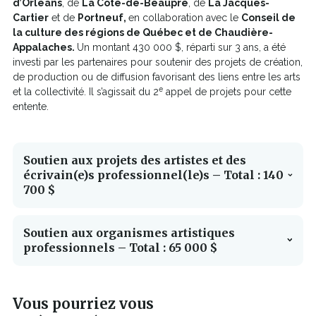
d’Orléans
, de
La Côte-de-Beaupré
, de
La Jacques-
Cartier
et de
Portneuf,
en collaboration avec le
Conseil de
la culture des régions de Québec et de Chaudière-
Appalaches.
Un montant 430 000 $, réparti sur 3 ans, a été
investi par les partenaires pour soutenir des projets de création,
de production ou de diffusion favorisant des liens entre les arts
e
et la collectivité. Il s’agissait du 2
appel de projets pour cette
entente.
Soutien aux projets des artistes et des
écrivain(e)s professionnel(le)s – Total : 140
700 $
Soutien aux organismes artistiques
professionnels – Total : 65 000 $
La rivière qui vient de loin.
Bleu Bonheur
Vous pourriez vous
REVIREMENTS