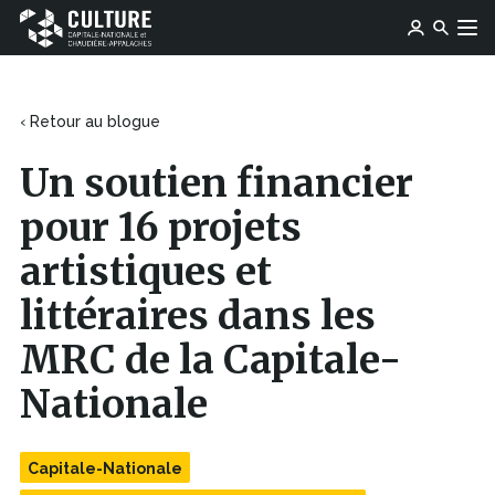
Ce
Ce
Ose média
Devenir membre
lien
Culture
Aller au contenu
lien
s'ouvrira
Capitale-
s'ouvrira
dans
Nationale
dans
une
et
une
‹ Retour au blogue
nouvelle
Chaudière-
nouvelle
fenêtre
Appalaches
fenêtre
Un soutien financier
pour 16 projets
artistiques et
littéraires dans les
MRC de la Capitale-
Nationale
Capitale-Nationale