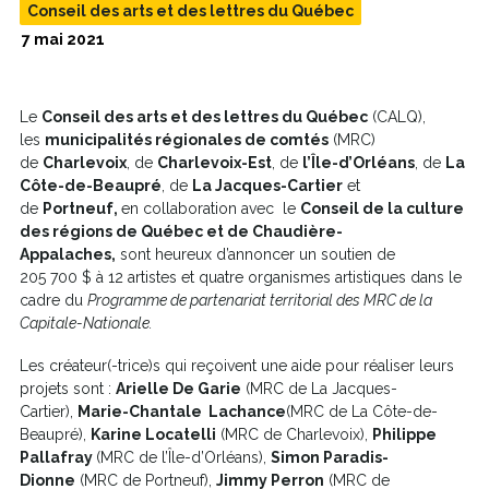
Conseil des arts et des lettres du Québec
7 mai 2021
Le
Conseil des arts et des lettres du Québec
(CALQ),
les
municipalités régionales de comtés
(MRC)
de
Charlevoix
, de
Charlevoix-Est
, de
l’Île-d’Orléans
, de
La
Côte-de-Beaupré
, de
La Jacques-Cartier
et
de
Portneuf,
en collaboration avec le
Conseil de la culture
des régions de Québec et de Chaudière-
Appalaches
,
sont heureux d’annoncer un soutien de
205 700 $ à 12 artistes et quatre organismes artistiques dans le
cadre du
Programme de partenariat territorial des MRC de la
Capitale-Nationale.
Les créateur(-trice)s qui reçoivent une aide pour réaliser leurs
projets sont :
Arielle De Garie
(MRC de La Jacques-
Cartier),
Marie-Chantale Lachance
(MRC de La Côte-de-
Beaupré),
Karine Locatelli
(MRC de Charlevoix),
Philippe
Pallafray
(MRC de l’Île-d’Orléans),
Simon Paradis-
Dionne
(MRC de Portneuf),
Jimmy Perron
(MRC de