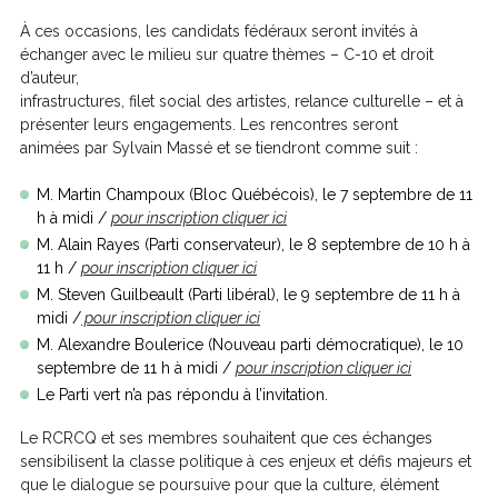
À ces occasions, les candidats fédéraux seront invités à
échanger avec le milieu sur quatre thèmes – C-10 et droit
d’auteur,
infrastructures, filet social des artistes, relance culturelle – et à
présenter leurs engagements. Les rencontres seront
animées par Sylvain Massé et se tiendront comme suit :
M. Martin Champoux (Bloc Québécois), le 7 septembre de 11
Ce
h à midi /
pour inscription cliquer ici
lien
M. Alain Rayes (Parti conservateur), le 8 septembre de 10 h à
s'ouvrira
Ce
11 h /
pour inscription cliquer ici
dans
lien
M. Steven Guilbeault (Parti libéral), le 9 septembre de 11 h à
une
s'ouvrira
Ce
midi /
pour inscription cliquer ici
nouvelle
dans
lien
M. Alexandre Boulerice (Nouveau parti démocratique), le 10
fenêtre
une
s'ouvrira
Ce
septembre de 11 h à midi /
pour inscription cliquer ici
nouvelle
dans
lien
Le Parti vert n’a pas répondu à l’invitation.
fenêtre
une
s'ouvrira
nouvelle
dans
Le RCRCQ et ses membres souhaitent que ces échanges
fenêtre
une
sensibilisent la classe politique à ces enjeux et défis majeurs et
nouvelle
que le dialogue se poursuive pour que la culture, élément