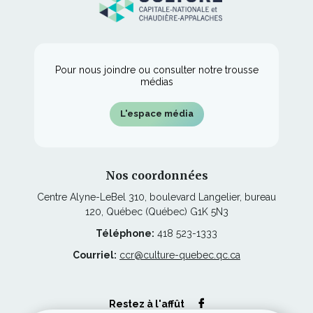
fenêtre
nouvelle
fenêtre
Pour nous joindre ou consulter notre trousse
médias
L'espace média
Nos coordonnées
Centre Alyne-LeBel 310, boulevard Langelier, bureau
120, Québec (Québec) G1K 5N3
Téléphone:
418 523-1333
Courriel:
ccr@culture-quebec.qc.ca
Ce
Restez à l'affût
lien