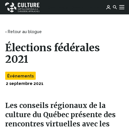
Ce
Ce
Ose média
Devenir membre
lien
Culture
Aller au contenu
lien
s'ouvrira
Capitale-
s'ouvrira
dans
Nationale
dans
une
et
une
‹ Retour au blogue
nouvelle
Chaudière-
nouvelle
fenêtre
Appalaches
fenêtre
Élections fédérales
2021
Événements
2 septembre 2021
Les conseils régionaux de la
culture du Québec présente des
rencontres virtuelles avec les