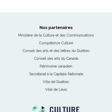
Nos partenaires
Ce
Ministère de la Culture et des Communications
lien
Ce
Compétence Culture
s'ouvrira
lien
Ce
Conseil des arts et des lettres du Québec
dans
s'ouvrira
lien
une
Ce
Conseil des arts du Canada
dans
s'ouvrira
nouvelle
lien
une
Ce
Patrimoine canadien
dans
fenêtre
s'ouvrira
nouvelle
lien
une
Ce
Secrétariat à la Capitale-Nationale
dans
fenêtre
s'ouvrira
nouvelle
lien
une
Ce
Ville de Québec
dans
fenêtre
s'ouvrira
nouvelle
lien
une
Ce
Ville de Lévis
dans
fenêtre
s'ouvrira
nouvelle
lien
une
dans
fenêtre
s'ouvrira
nouvelle
une
dans
fenêtre
nouvelle
une