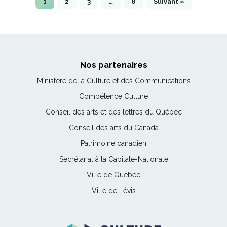
1
2
3
…
8
Suivant »
Nos partenaires
Ce
Ministère de la Culture et des Communications
lien
Ce
Compétence Culture
s'ouvrira
lien
Ce
Conseil des arts et des lettres du Québec
dans
s'ouvrira
lien
une
Ce
Conseil des arts du Canada
dans
s'ouvrira
nouvelle
lien
une
Ce
Patrimoine canadien
dans
fenêtre
s'ouvrira
nouvelle
lien
une
Ce
Secrétariat à la Capitale-Nationale
dans
fenêtre
s'ouvrira
nouvelle
lien
une
Ce
Ville de Québec
dans
fenêtre
s'ouvrira
nouvelle
lien
une
Ce
Ville de Lévis
dans
fenêtre
s'ouvrira
nouvelle
lien
une
dans
fenêtre
s'ouvrira
nouvelle
une
dans
fenêtre