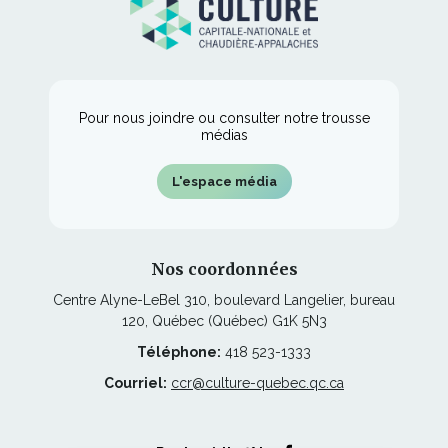
nouvelle
une
fenêtre
nouvelle
fenêtre
Pour nous joindre ou consulter notre trousse
médias
L'espace média
Nos coordonnées
Centre Alyne-LeBel 310, boulevard Langelier, bureau
120, Québec (Québec) G1K 5N3
Téléphone:
418 523-1333
Courriel:
ccr@culture-quebec.qc.ca