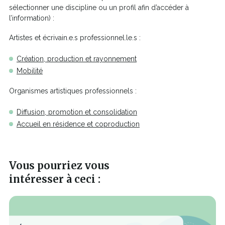
sélectionner une discipline ou un profil afin d’accéder à
l’information) :
Artistes et écrivain.e.s professionnel.le.s :
Ce
Création, production et rayonnement
lien
Ce
Mobilité
s'ouvrira
lien
dans
Organismes artistiques professionnels :
s'ouvrira
une
dans
nouvelle
Ce
Diffusion, promotion et consolidation
une
fenêtre
lien
nouvelle
Ce
Accueil en résidence et coproduction
s'ouvrira
fenêtre
lien
dans
s'ouvrira
une
dans
Vous pourriez vous
nouvelle
une
fenêtre
nouvelle
intéresser à ceci :
fenêtre