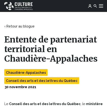
Ce
Ce
Ose média
Devenir membre
lien
Culture
Aller au contenu
lien
s'ouvrira
Capitale-
s'ouvrira
dans
Nationale
dans
une
et
une
‹ Retour au blogue
nouvelle
Chaudière-
nouvelle
fenêtre
Appalaches
fenêtre
Entente de partenariat
territorial en
Chaudière-Appalaches
Chaudière-Appalaches
Conseil des arts et des lettres du Québec
30 novembre 2021
Le
Conseil des arts et des lettres du Québec
, le
ministère