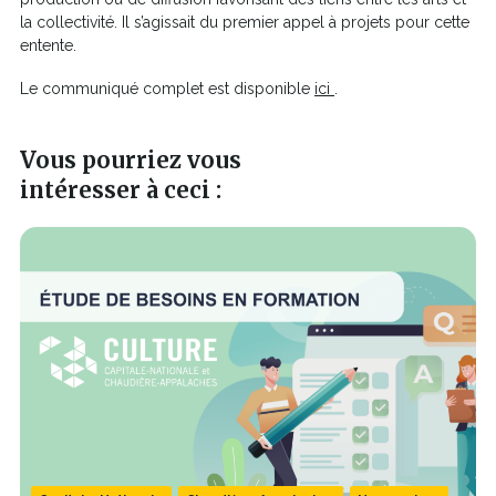
la collectivité. Il s’agissait du premier appel à projets pour cette
entente.
Ce
Le communiqué complet est disponible
ici
.
lien
s'ouvrira
Vous pourriez vous
dans
une
intéresser à ceci :
nouvelle
fenêtre