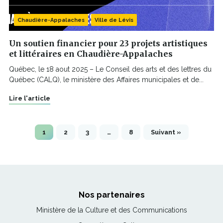
Chaudière-Appalaches
Ville de Lévis
Un soutien financier pour 23 projets artistiques
et littéraires en Chaudière-Appalaches
Québec, le 18 aout 2025 – Le Conseil des arts et des lettres du
Québec (CALQ), le ministère des Affaires municipales et de...
Lire l'article
1
2
3
…
8
Suivant »
Nos partenaires
Ce
Ministère de la Culture et des Communications
lien