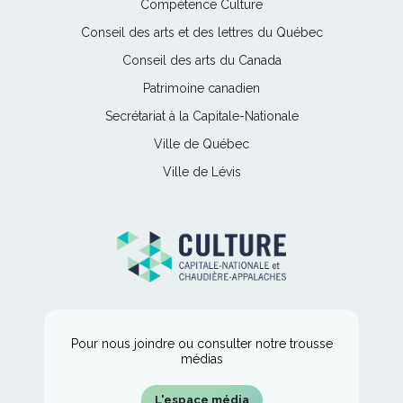
Ce
Compétence Culture
s'ouvrira
lien
Ce
Conseil des arts et des lettres du Québec
dans
s'ouvrira
lien
une
Ce
Conseil des arts du Canada
dans
s'ouvrira
nouvelle
lien
une
Ce
Patrimoine canadien
dans
fenêtre
s'ouvrira
nouvelle
lien
une
Ce
Secrétariat à la Capitale-Nationale
dans
fenêtre
s'ouvrira
nouvelle
lien
une
Ce
Ville de Québec
dans
fenêtre
s'ouvrira
nouvelle
lien
une
Ce
Ville de Lévis
dans
fenêtre
s'ouvrira
nouvelle
lien
une
dans
fenêtre
s'ouvrira
nouvelle
une
dans
fenêtre
nouvelle
une
fenêtre
nouvelle
fenêtre
Pour nous joindre ou consulter notre trousse
médias
L'espace média