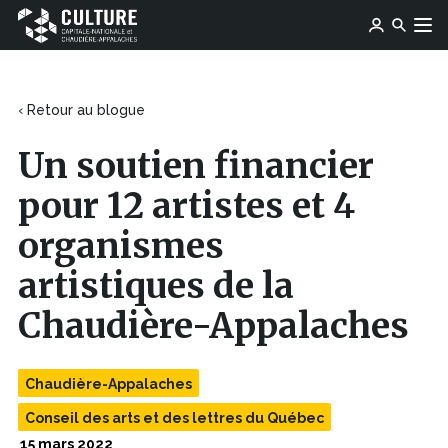
Ce
Ce
Ose média
Devenir membre
lien
Culture
Aller au contenu
lien
s'ouvrira
Capitale-
s'ouvrira
dans
Nationale
dans
une
et
une
‹ Retour au blogue
nouvelle
Chaudière-
nouvelle
fenêtre
Appalaches
fenêtre
Un soutien financier
pour 12 artistes et 4
organismes
artistiques de la
Chaudière-Appalaches
Chaudière-Appalaches
Conseil des arts et des lettres du Québec
15 mars 2022