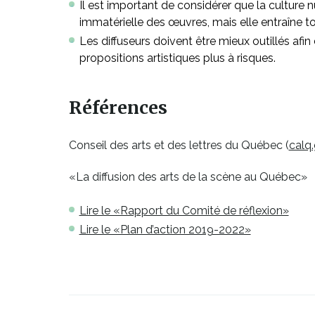
Il est important de considérer que la culture
immatérielle des œuvres, mais elle entraîne t
Les diffuseurs doivent être mieux outillés afi
propositions artistiques plus à risques.
Références
Conseil des arts et des lettres du Québec (
calq
«La diffusion des arts de la scène au Québec»
Ce
Lire le «Rapport du Comité de réflexion»
lien
Ce
Lire le «Plan d’action 2019-2022»
s'ouv
lien
dans
s'ouvrira
une
dans
nouv
une
fenêt
nouvelle