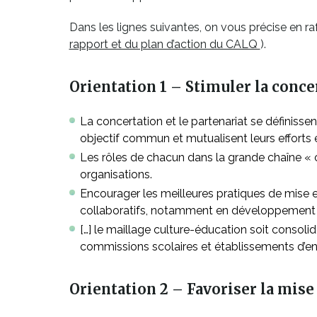
Dans les lignes suivantes, on vous précise en ra
Ce
rapport et du plan d’action du CALQ
).
lien
s'ouvrira
Orientation 1 – Stimuler la concer
dans
une
La concertation et le partenariat se définisse
nouvelle
objectif commun et mutualisent leurs efforts 
fenêtre
Les rôles de chacun dans la grande chaîne « cr
organisations.
Encourager les meilleures pratiques de mise 
collaboratifs, notamment en développement de
[…] le maillage culture-éducation soit consoli
commissions scolaires et établissements d’en
Orientation 2 – Favoriser la mis