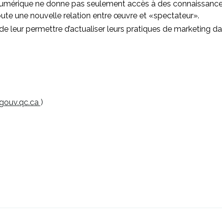
 numérique ne donne pas seulement accès à des connaissances 
oute une nouvelle relation entre œuvre et «spectateur».
n de leur permettre d’actualiser leurs pratiques de marketing
Ce
.gouv.qc.ca
)
lien
s'ouvrira
dans
une
nouvelle
rira
fenêtre
elle
re