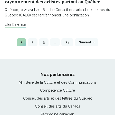
rayonnement des artistes partout au Québec
Québec, le 21 avril 2026 — Le Conseil des arts et des lettres du
Québec (CALQ) est fierd’annoncer une bonification...
Lire l'article
1
2
3
…
24
Suivant »
Nos partenaires
Ce
Ministère de la Culture et des Communications
lien
Ce
Compétence Culture
s'ouvrira
lien
Ce
Conseil des arts et des lettres du Québec
dans
s'ouvrira
lien
une
Ce
Conseil des arts du Canada
dans
s'ouvrira
nouvelle
lien
une
Ce
Patrimoine canadien
dans
fenêtre