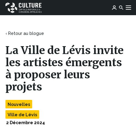
Ce
Ce
Ose média
Devenir membre
lien
Culture
Aller au contenu
lien
s'ouvrira
Capitale-
s'ouvrira
dans
Nationale
dans
une
et
une
‹ Retour au blogue
nouvelle
Chaudière-
nouvelle
fenêtre
Appalaches
fenêtre
La Ville de Lévis invite
les artistes émergents
à proposer leurs
projets
Nouvelles
Ville de Lévis
2 Décembre 2024