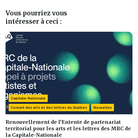
nouvelle
fenêtre
Vous pourriez vous
intéresser à ceci :
Capitale-Nationale
Conseil des arts et des lettres du Québec
Nouvelles
Renouvellement de l’Entente de partenariat
territorial pour les arts et les lettres des MRC de
la Capitale-Nationale