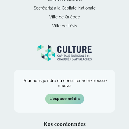
s'ouvrira
nouvelle
lien
une
Ce
Secrétariat à la Capitale-Nationale
dans
fenêtre
s'ouvrira
nouvelle
lien
une
Ce
Ville de Québec
dans
fenêtre
s'ouvrira
nouvelle
lien
une
Ce
Ville de Lévis
dans
fenêtre
s'ouvrira
nouvelle
lien
une
dans
fenêtre
s'ouvrira
nouvelle
une
dans
fenêtre
nouvelle
une
fenêtre
nouvelle
fenêtre
Pour nous joindre ou consulter notre trousse
médias
L'espace média
Nos coordonnées