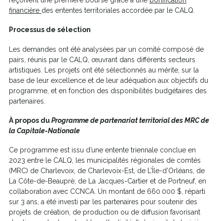
reçoivent une première bourse grâce à une
bonification
Ce
financière
des ententes territoriales accordée par le CALQ.
lien
Processus de sélection
s'ouvrira
dans
Les demandes ont été analysées par un comité composé de
une
pairs, réunis par le CALQ, œuvrant dans différents secteurs
nouvelle
artistiques. Les projets ont été sélectionnés au mérite, sur la
fenêtre
base de leur excellence et de leur adéquation aux objectifs du
programme, et en fonction des disponibilités budgétaires des
partenaires.
À propos du
Programme de partenariat territorial des MRC de
la Capitale-Nationale
Ce programme est issu d’une entente triennale conclue en
2023 entre le CALQ, les municipalités régionales de comtés
(MRC) de Charlevoix, de Charlevoix-Est, de L’Île-d’Orléans, de
La Côte-de-Beaupré, de La Jacques-Cartier et de Portneuf, en
collaboration avec CCNCA. Un montant de 660 000 $, réparti
sur 3 ans, a été investi par les partenaires pour soutenir des
projets de création, de production ou de diffusion favorisant