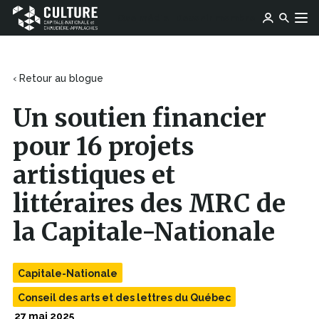
Ce
Ce
Ose média
Devenir membre
lien
Culture
Aller au contenu
lien
s'ouvrira
Capitale-
s'ouvrira
dans
Nationale
dans
une
et
une
‹ Retour au blogue
nouvelle
Chaudière-
nouvelle
fenêtre
Appalaches
fenêtre
Un soutien financier
pour 16 projets
artistiques et
littéraires des MRC de
la Capitale-Nationale
Capitale-Nationale
Conseil des arts et des lettres du Québec
27 mai 2025