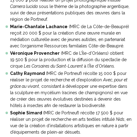
Camera lucida
sous le thème de la photographie argentique,
suivi de deux présentations publiques des œuvres dans la
région de Portneuf.
Marie-Chantale Lachance
(MRC de La Côte-de-Beaupré)
reçoit 20 000 $ pour la création d’une œuvre murale en
médiation culturelle avec de jeunes autistes, en partenariat
avec l’organisme Ressources familiales Côte-de-Beaupré.
Véronique Provencher
(MRC de L’Île-d’Orléans) obtient
19 500 $ pour la production et la diffusion du spectacle de
cirque
Les Corsaires du Saint-Laurent
à l’Île d’Orléans.
Cathy Raymond
(MRC de Portneuf) récolte 15 000 $ pour
réaliser le projet de recherche et d’exploration
Avec, pour et
grâce au vivant
, consistant à
développer une expertise dans
la sculpture en mycélium (racines de champignons) en vue
de créer des œuvres évolutives destinées à devenir des
hôtels à insectes afin de restaurer la biodiversité.
Sophie Simard
(MRC de Portneuf) récolte 17 500 $ pour
réaliser un projet de recherche en arts textiles intitulé
Nids
, en
vue de la création d’installations artistiques en nature à partir
d’équipements de plein-air désuets.