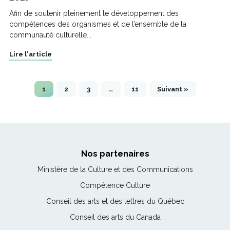
Afin de soutenir pleinement le développement des
compétences des organismes et de l’ensemble de la
communauté culturelle...
Lire l'article
1
2
3
…
11
Suivant »
Nos partenaires
Ce
Ministère de la Culture et des Communications
lien
Ce
Compétence Culture
s'ouvrira
lien
Ce
Conseil des arts et des lettres du Québec
dans
s'ouvrira
lien
une
Ce
Conseil des arts du Canada
dans
s'ouvrira
nouvelle
lien
une