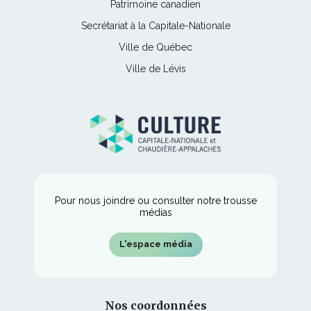
Ce
Patrimoine canadien
dans
fenêtre
s'ouvrira
nouvelle
lien
une
Ce
Secrétariat à la Capitale-Nationale
dans
fenêtre
s'ouvrira
nouvelle
lien
une
Ce
Ville de Québec
dans
fenêtre
s'ouvrira
nouvelle
lien
une
Ce
Ville de Lévis
dans
fenêtre
s'ouvrira
nouvelle
lien
une
dans
fenêtre
s'ouvrira
nouvelle
une
dans
fenêtre
nouvelle
une
fenêtre
nouvelle
fenêtre
Pour nous joindre ou consulter notre trousse
médias
L'espace média
Nos coordonnées