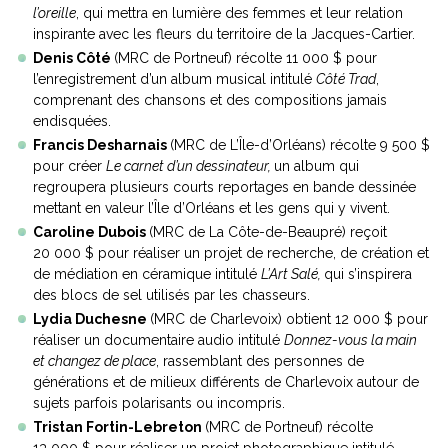
l’oreille
, qui mettra en lumière des femmes et leur relation
inspirante avec les fleurs du territoire de la Jacques-Cartier.
Denis Côté
(MRC de Portneuf) récolte 11 000 $ pour
l’enregistrement d’un album musical intitulé
Côté Trad
,
comprenant des chansons et des compositions jamais
endisquées.
Francis Desharnais
(MRC de L’Île-d’Orléans) récolte 9 500 $
pour créer
Le carnet d’un dessinateur,
un album qui
regroupera plusieurs courts reportages en bande dessinée
mettant en valeur l’Île d’Orléans et les gens qui y vivent.
Caroline Dubois
(MRC de La Côte-de-Beaupré) reçoit
20 000 $ pour réaliser un projet de recherche, de création et
de médiation en céramique intitulé
L’Art Salé,
qui s’inspirera
des blocs de sel utilisés par les chasseurs.
Lydia Duchesne
(MRC de Charlevoix) obtient 12 000 $ pour
réaliser un documentaire audio intitulé
Donnez-vous la main
et changez de place
, rassemblant des personnes de
générations et de milieux différents de Charlevoix autour de
sujets parfois polarisants ou incompris.
Tristan Fortin-Lebreton
(MRC de Portneuf) récolte
13 000 $ pour réaliser un projet photographique intitulé