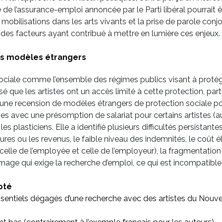
e de l’assurance-emploi annoncée par le Parti libéral pourrait ê
s mobilisations dans les arts vivants et la prise de parole co
 des facteurs ayant contribué à mettre en lumière ces enjeux.
les modèles étrangers
sociale comme l’ensemble des régimes publics visant à protég
sé que les artistes ont un accès limité à cette protection, part
une recension de modèles étrangers de protection sociale pour
 avec une présomption de salariat pour certains artistes (audi
t les plasticiens. Elle a identifié plusieurs difficultés persis
ures ou les revenus, le faible niveau des indemnités, le coût é
celle de l’employée et celle de l’employeur), la fragmentatio
mage qui exige la recherche d’emploi, ce qui est incompatible 
pté
sentiels dégagés d’une recherche avec des artistes du Nouve