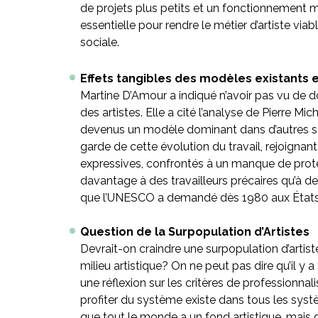
de projets plus petits et un fonctionnement mo
essentielle pour rendre le métier d’artiste viab
sociale.
Effets tangibles des modèles existants et
Martine D’Amour a indiqué n’avoir pas vu de do
des artistes. Elle a cité l’analyse de Pierre Mi
devenus un modèle dominant dans d’autres sect
garde de cette évolution du travail, rejoignan
expressives, confrontés à un manque de protect
davantage à des travailleurs précaires qu’à de
que l’UNESCO a demandé dès 1980 aux États me
Question de la Surpopulation d’Artistes
Devrait-on craindre une surpopulation d’artistes
milieu artistique? On ne peut pas dire qu’il y 
une réflexion sur les critères de professionnali
profiter du système existe dans tous les systè
que tout le monde a un fond artistique, mais qu