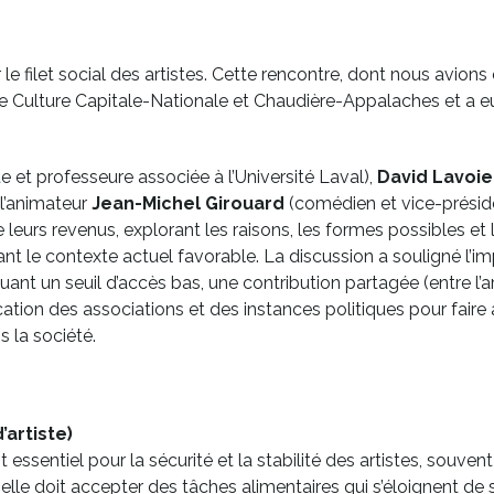
r le filet social des artistes. Cette rencontre, dont nous avion
 Culture Capitale-Nationale et Chaudière-Appalaches et a eu li
 et professeure associée à l’Université Laval),
David Lavoie
 l’animateur
Jean-Michel Girouard
(comédien et vice-préside
 de leurs revenus, explorant les raisons, les formes possibles et
nt le contexte actuel favorable. La discussion a souligné l’i
ant un seuil d’accès bas, une contribution partagée (entre l’arti
ication des associations et des instances politiques pour faire 
s la société.
’artiste)
st essentiel pour la sécurité et la stabilité des artistes, souven
re, elle doit accepter des tâches alimentaires qui s’éloignent d