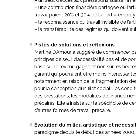
– un seuil d’accès aux prestations suffisamme
– une contribution financière partagée où l’a
travail paient 20% et 30% de la part « employ
– la reconnaissance du travail invisible de l’ar
– la transférabilité des régimes qui doivent s
Pistes de solutions et réflexions
Martine D’Amour a suggéré de commencer par a
principes de seuil d’accessibilité bas et de p
basé sur le revenu gagné et non sur les heur
garanti qui pourraient être moins intéressantes
notamment en raison de la fragmentation des c
pour la conception d’un filet social : les con
des prestations, les modalités de financement 
précaires. Elle a insisté sur la spécificité de
d’autres formes de travail précaire.
Évolution du milieu artistique et nécessit
paradigme depuis le début des années 2000, p