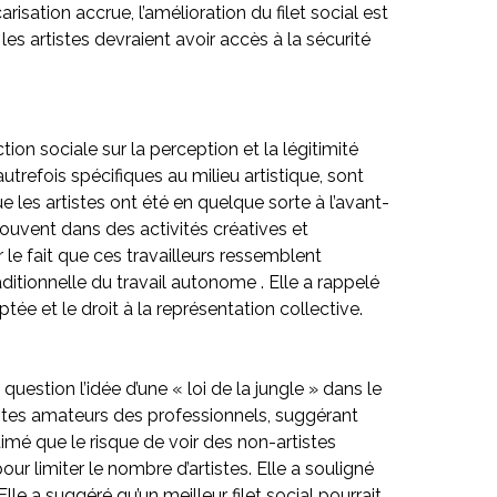
sation accrue, l’amélioration du filet social est
 les artistes devraient avoir accès à la sécurité
on sociale sur la perception et la légitimité
autrefois spécifiques au milieu artistique, sont
les artistes ont été en quelque sorte à l’avant-
souvent dans des activités créatives et
 le fait que ces travailleurs ressemblent
ditionnelle du travail autonome . Elle a rappelé
 et le droit à la représentation collective.
question l’idée d’une « loi de la jungle » dans le
rtistes amateurs des professionnels, suggérant
estimé que le risque de voir des non-artistes
r limiter le nombre d’artistes. Elle a souligné
lle a suggéré qu’un meilleur filet social pourrait