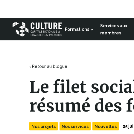
Ce
lien
Aller au contenu
s'ouvrira
dans
Services aux
Formations
une
Culture
membres
nouvelle
Capitale-
fenêtre
Nationale
et
Chaudière-
‹ Retour au blogue
Appalaches
Le filet socia
résumé des 
25 ju
Nos projets
Nos services
Nouvelles