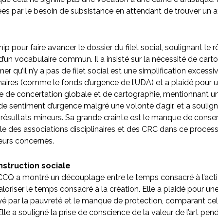
s par le besoin de subsistance en attendant de trouver un a
p pour faire avancer le dossier du filet social, soulignant le
d’un vocabulaire commun. Il a insisté sur la nécessité de cartog
firmer qu’il n’y a pas de filet social est une simplification exce
inaires (comme le fonds d’urgence de l’UDA) et a plaidé pour u
 de concertation globale et de cartographie, mentionnant un 
e sentiment d’urgence malgré une volonté d’agir, et a soulig
 résultats mineurs. Sa grande crainte est le manque de consens
le des associations disciplinaires et des CRC dans ce proces
eurs concernés.
struction sociale
CQ a montré un découplage entre le temps consacré à l’activit
aloriser le temps consacré à la création. Elle a plaidé pour une
 payé par la pauvreté et le manque de protection, comparant ce
e a souligné la prise de conscience de la valeur de l’art pen