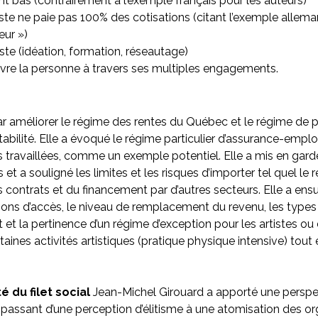
nt bas (contrairement à l’exemple français pour les auteurs)
rtiste ne paie pas 100% des cotisations (citant l’exemple alle
eur »)
tiste (idéation, formation, réseautage)
uivre la personne à travers ses multiples engagements.
méliorer le régime des rentes du Québec et le régime de pen
ortabilité. Elle a évoqué le régime particulier d’assurance-em
es travaillées, comme un exemple potentiel. Elle a mis en ga
 et a souligné les limites et les risques d’importer tel quel le
ontrats et du financement par d’autres secteurs. Elle a ensu
ditions d’accès, le niveau de remplacement du revenu, les typ
et la pertinence d’un régime d’exception pour les artistes ou d
 certaines activités artistiques (pratique physique intensive) 
é du filet social
Jean-Michel Girouard a apporté une perspe
assant d’une perception d’élitisme à une atomisation des or