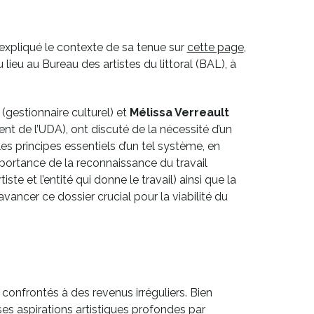
s expliqué le contexte de sa tenue sur
cette page
,
eu au Bureau des artistes du littoral (BAL), à
(gestionnaire culturel) et
Mélissa Verreault
nt de l’UDA), ont discuté de la nécessité d’un
 les principes essentiels d’un tel système, en
mportance de la reconnaissance du travail
ste et l’entité qui donne le travail) ainsi que la
avancer ce dossier crucial pour la viabilité du
t confrontés à des revenus irréguliers. Bien
e ses aspirations artistiques profondes par