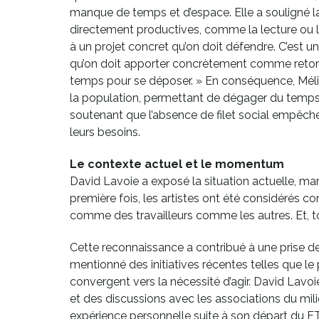
manque de temps et d’espace. Elle a souligné la
directement productives, comme la lecture ou la
à un projet concret qu’on doit défendre. C’est 
qu’on doit apporter concrètement comme retombée
temps pour se déposer. » En conséquence, Méliss
la population, permettant de dégager du temps 
soutenant que l’absence de filet social empêche
leurs besoins.
Le contexte actuel et le momentum
David Lavoie a exposé la situation actuelle, m
première fois, les artistes ont été considérés 
comme des travailleurs comme les autres. Et, tou
Cette reconnaissance a contribué à une prise de c
mentionné des initiatives récentes telles que le
convergent vers la nécessité d’agir. David Lav
et des discussions avec les associations du mil
expérience personnelle suite à son départ du FTA 