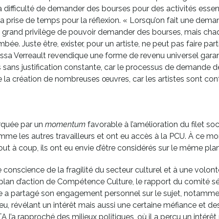
 difficulté de demander des bourses pour des activités essent
 prise de temps pour la réflexion. « Lorsqu’on fait une demand
un grand privilège de pouvoir demander des bourses, mais chaq
. Juste être, exister, pour un artiste, ne peut pas faire part
a Verreault revendique une forme de revenu universel garanti
sans justification constante, car le processus de demande d
 la création de nombreuses œuvres, car les artistes sont con
arquée par un
momentum
favorable à l’amélioration du filet soc
comme les autres travailleurs et ont eu accès à la PCU. À ce
t à coup, ils ont eu envie d’être considérés sur le même plan 
onscience de la fragilité du secteur culturel et à une volonté 
 plan d’action de Compétence Culture, le rapport du comité sén
oie a partagé son engagement personnel sur le sujet, notamme
ieu, révélant un intérêt mais aussi une certaine méfiance et 
l’a rapproché des milieux politiques, où il a perçu un intérêt