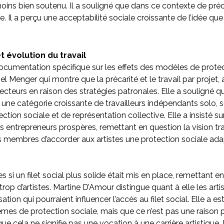
ins bien soutenu. Il a souligné que dans ce contexte de précari
le. Il a perçu une acceptabilité sociale croissante de l’idée que
 évolution du travail
cumentation spécifique sur les effets des modèles de protecti
chel Menger qui montre que la précarité et le travail par projet, 
eurs en raison des stratégies patronales. Elle a souligné que 
t une catégorie croissante de travailleurs indépendants solo, 
ion sociale et de représentation collective. Elle a insisté sur
s entrepreneurs prospères, remettant en question la vision tra
mbres d’accorder aux artistes une protection sociale adaptée
 si un filet social plus solide était mis en place, remettant en 
a trop d’artistes. Martine D’Amour distingue quant à elle les a
sation qui pourraient influencer l’accès au filet social. Elle a 
mes de protection sociale, mais que ce n’est pas une raison pou
e cela ne signifie pas une vocation à une carrière artistique. E