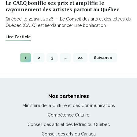
Le CALQ bonifie ses prix et amplifie le
rayonnement des artistes partout au Québec
Québec, le 21 avril 2026 — Le Conseil des arts et des lettres du
Québec (CALQ) est fierd’annoncer une bonification...
Lire l'article
1
2
3
…
24
Suivant »
Nos partenaires
Ce
Ministère de la Culture et des Communications
lien
Ce
Compétence Culture
s'ouvrira
lien
Ce
Conseil des arts et des lettres du Québec
dans
s'ouvrira
lien
une
Ce
Conseil des arts du Canada
dans
s'ouvrira