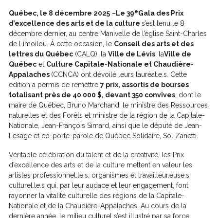
e
Québec, le 8 décembre 2025
–
Le 39
Gala des Prix
d’excellence des arts et de la culture
s’est tenu le 8
décembre dernier, au centre Manivelle de l’église Saint-Charles
de Limoilou. À cette occasion, le
Conseil des arts et des
lettres du Québec
(CALQ), la
Ville de Lévis
, la
Ville de
Québec
et
Culture Capitale-Nationale et Chaudière-
Appalaches
(CCNCA) ont dévoilé leurs lauréat.e.s. Cette
édition a permis de remettre
7 prix, assortis de bourses
totalisant près de 40 000 $, devant 350 convives
, dont le
maire de Québec, Bruno Marchand, le ministre des Ressources
naturelles et des Forêts et ministre de la région de la Capitale-
Nationale, Jean-François Simard, ainsi que le député de Jean-
Lesage et co-porte-parole de Québec Solidaire, Sol Zanetti.
Véritable célébration du talent et de la créativité, les Prix
d’excellence des arts et de la culture mettent en valeur les
artistes professionnel.le.s, organismes et travailleur.euse.s
culturel.le.s qui, par leur audace et leur engagement, font
rayonner la vitalité culturelle des régions de la Capitale-
Nationale et de la Chaudière-Appalaches. Au cours de la
dernière année, le milieu culturel s’est illustré par sa force