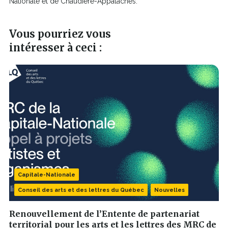
nouvelle
Nationale et de Chaudière-Appalaches.
fenêtre
Vous pourriez vous
intéresser à ceci :
Capitale-Nationale
Conseil des arts et des lettres du Québec
Nouvelles
Renouvellement de l’Entente de partenariat
territorial pour les arts et les lettres des MRC de