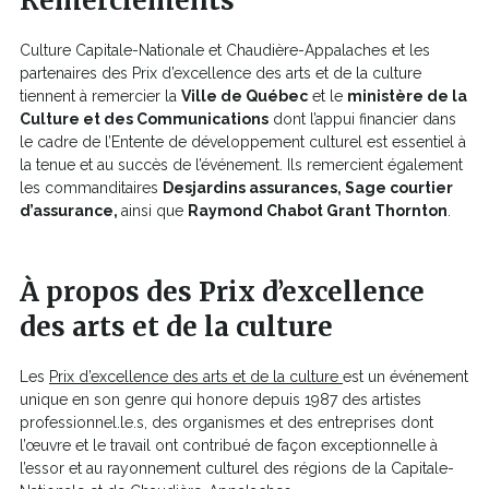
Remerciements
une
nouvelle
Culture Capitale-Nationale et Chaudière-Appalaches et les
fenêtre
partenaires des Prix d’excellence des arts et de la culture
tiennent à remercier la
Ville de Québec
et le
ministère de la
Culture et des Communications
dont l’appui financier dans
le cadre de l’Entente de développement culturel est essentiel à
la tenue et au succès de l’événement. Ils remercient également
les commanditaires
Desjardins assurances, Sage courtier
d’assurance,
ainsi que
Raymond Chabot Grant Thornton
.
À propos des Prix d’excellence
des arts et de la culture
Ce
Les
Prix d’excellence des arts et de la culture
est un événement
lien
unique en son genre qui honore depuis 1987 des artistes
s'ouvrira
professionnel.le.s, des organismes et des entreprises dont
dans
l’œuvre et le travail ont contribué de façon exceptionnelle à
une
l’essor et au rayonnement culturel des régions de la Capitale-