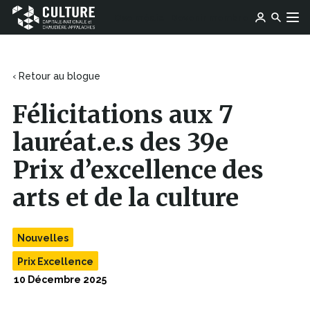
Ce
Ce
Ose média
Devenir membre
lien
Culture
Aller au contenu
lien
s'ouvrira
Capitale-
s'ouvrira
dans
Nationale
dans
une
et
une
‹ Retour au blogue
nouvelle
Chaudière-
nouvelle
fenêtre
Appalaches
fenêtre
Félicitations aux 7
lauréat.e.s des 39e
Prix d’excellence des
arts et de la culture
Nouvelles
Prix Excellence
10 Décembre 2025