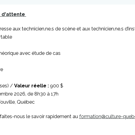
Ce
e d'attente
lien
s'ouvrira
resse aux technicien.ne.s de scène et aux technicien.ne.s d’ins
dans
rtable
une
nouvelle
théorique avec étude de cas
fenêtre
re
uses) /
Valeur réelle :
900 $
tembre 2026, de 8h30 à 17h
Youville, Québec
 faites-nous le savoir rapidement au
formation@culture-queb