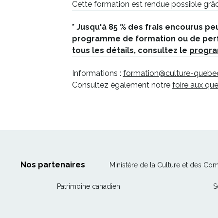
Cette formation est rendue possible grâ
* Jusqu'à 85 % des frais encourus p
programme de formation ou de perfe
tous les détails, consultez le
progra
Informations :
formation@culture-quebec
Consultez également notre
foire aux qu
Nos partenaires
Ministère de la Culture et des Co
Ce
Patrimoine canadien
S
lien
s'ouvrira