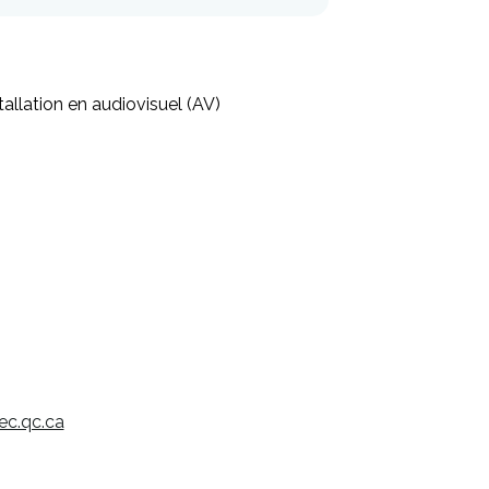
tallation en audiovisuel (AV)
ec.qc.ca