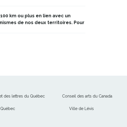
100 km ou plus en lien avec un
ismes de nos deux territoires. Pour
Ce
Ce
 et des lettres du Québec
Conseil des arts du Canada
lien
lien
Ce
Ce
e Québec
Ville de Lévis
s'ouvrira
s'ouvrir
lien
lien
dans
dans
s'ouvrira
s'ouvrira
une
une