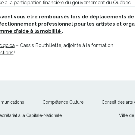
ce à la participation financière du gouvernement du Québec
euvent vous être remboursés lors de déplacements de 
ctionnement professionnel pour les artistes et organ
Ce
mme d'aide à la mobilité
.
lien
.qc.ca
– Cassis Bouthillette, adjointe à la formation
s'ouvrira
estions
!
dans
une
nouvelle
fenêtre
Ce
Ce
mmunications
Compétence Culture
Conseil des arts
lien
lien
Ce
ecrétariat à la Capitale-Nationale
Ville d
s'ouvrira
s'ouvrira
lien
dans
dans
s'ouvrira
une
une