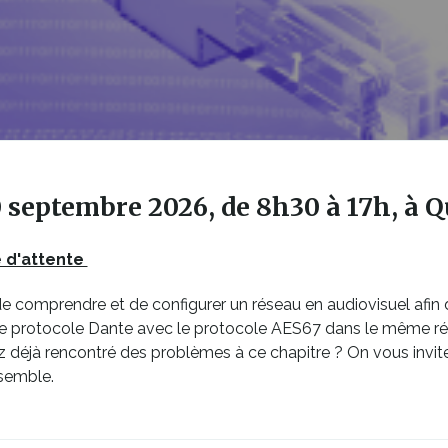
10 septembre 2026, de 8h30 à 17h, à 
Ce
te d'attente
lien
e comprendre et de configurer un réseau en audiovisuel afin 
s'ouvrira
 le protocole Dante avec le protocole AES67 dans le même ré
dans
déjà rencontré des problèmes à ce chapitre ? On vous inviter
une
nsemble.
nouvelle
fenêtre