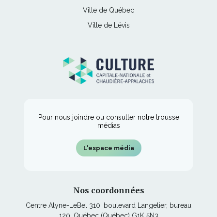
s'ouvrira
nouvelle
lien
une
Ce
Ville de Québec
dans
fenêtre
s'ouvrira
nouvelle
lien
une
Ce
Ville de Lévis
dans
fenêtre
s'ouvrira
nouvelle
lien
une
dans
fenêtre
s'ouvrira
nouvelle
une
dans
fenêtre
nouvelle
une
fenêtre
nouvelle
fenêtre
Pour nous joindre ou consulter notre trousse
médias
L'espace média
Nos coordonnées
Centre Alyne-LeBel 310, boulevard Langelier, bureau
120, Québec (Québec) G1K 5N3