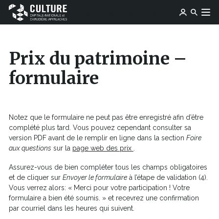
Ce
Ce
Ose média
Devenir membre
lien
Culture
Aller au contenu
lien
s'ouvrira
Capitale-
s'ouvrira
dans
Nationale
dans
une
et
Prix du patrimoine –
une
nouvelle
Chaudière-
nouvelle
fenêtre
Appalaches
formulaire
fenêtre
Notez que le formulaire ne peut pas être enregistré afin d’être
complété plus tard. Vous pouvez cependant consulter sa
version PDF avant de le remplir en ligne dans la section
Foire
Ce
aux questions
sur la
page web des prix
.
lien
Assurez-vous de bien compléter tous les champs obligatoires
s'ouvrira
et de cliquer sur
Envoyer le formulaire
à l’étape de validation (4).
dans
Vous verrez alors: « Merci pour votre participation ! Votre
une
formulaire a bien été soumis. » et recevrez une confirmation
nouvelle
par courriel dans les heures qui suivent.
fenêtre