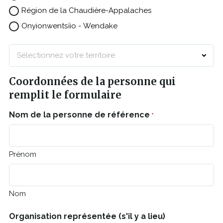
Région de la Chaudière-Appalaches
Onyionwentsïio - Wendake
Région
de
la
Coordonnées de la personne qui
Capitale-
Nationale
remplit le formulaire
*
Nom de la personne de référence
*
Prénom
Nom
Organisation représentée (s'il y a lieu)