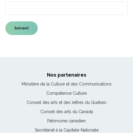
Nos partenaires
Ce
Ministère de la Culture et des Communications
lien
Ce
Compétence Culture
s'ouvrira
lien
Ce
Conseil des arts et des lettres du Québec
dans
s'ouvrira
lien
une
Ce
Conseil des arts du Canada
dans
s'ouvrira
nouvelle
lien
une
Ce
Patrimoine canadien
dans
fenêtre
s'ouvrira
nouvelle
lien
une
Ce
Secrétariat à la Capitale-Nationale
dans
fenêtre