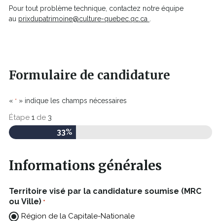
Pour tout problème technique, contactez notre équipe
Ce
au
prixdupatrimoine@culture-quebec.qc.ca
.
lien
s'ouvrira
dans
une
nouvelle
Formulaire de candidature
fenêtre
«
» indique les champs nécessaires
*
Étape
1
de
3
33%
Informations générales
Territoire visé par la candidature soumise (MRC
ou Ville)
*
Région de la Capitale-Nationale