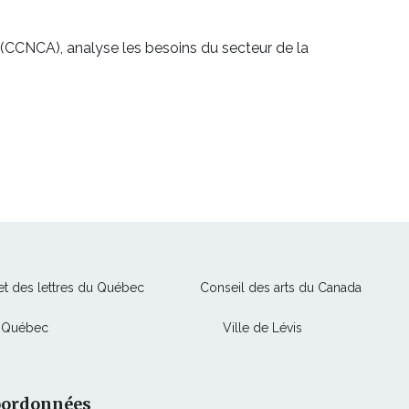
(CCNCA), analyse les besoins du secteur de la
Ce
Ce
 et des lettres du Québec
Conseil des arts du Canada
lien
lien
Ce
Ce
e Québec
Ville de Lévis
s'ouvrira
s'ouvrir
lien
lien
dans
dans
s'ouvrira
s'ouvrira
une
une
dans
dans
nouvelle
nouvell
oordonnées