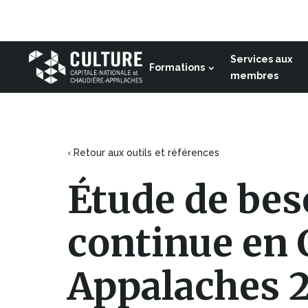
Ce
lien
Aller au contenu
s'ouvrira
dans
Services aux
Formations
une
Culture
membres
nouvelle
Capitale-
fenêtre
Nationale
et
Chaudière-
‹ Retour aux outils et références
Appalaches
Étude de bes
continue en 
Appalaches 