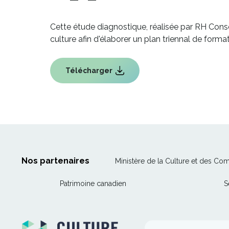
Cette étude diagnostique, réalisée par RH Cons
culture afin d'élaborer un plan triennal de for
Télécharger
Ce
lien
s'ouvrira
dans
une
nouvelle
fenêtre
Nos partenaires
Ministère de la Culture et des Co
Ce
Patrimoine canadien
S
lien
s'ouvrira
dans