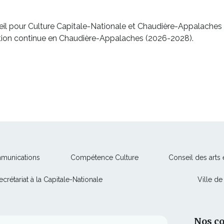
eil pour Culture Capitale-Nationale et Chaudière-Appalaches 
mation continue en Chaudière-Appalaches (2026-2028).
Ce
Ce
mmunications
Compétence Culture
Conseil des arts
lien
lien
Ce
ecrétariat à la Capitale-Nationale
Ville d
s'ouvrira
s'ouvrira
lien
dans
dans
s'ouvrira
une
une
dans
nouvelle
nouvelle
Nos c