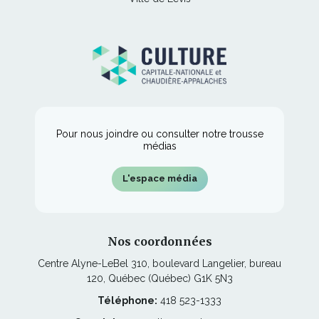
s'ouvrira
nouvelle
lien
une
dans
fenêtre
s'ouvrira
nouvelle
une
dans
fenêtre
nouvelle
une
fenêtre
nouvelle
fenêtre
Pour nous joindre ou consulter notre trousse
médias
L'espace média
Nos coordonnées
Centre Alyne-LeBel 310, boulevard Langelier, bureau
120, Québec (Québec) G1K 5N3
Téléphone:
418 523-1333