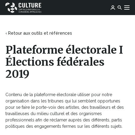
Ce
Ce
Ose média
Devenir membre
lien
Culture
Aller au contenu
lien
s'ouvrira
Capitale-
s'ouvrira
dans
Nationale
dans
une
et
une
‹ Retour aux outils et références
nouvelle
Chaudière-
nouvelle
fenêtre
Appalaches
fenêtre
Plateforme électorale I
Élections fédérales
2019
Contenu de la plateforme électorale utiliser pour notre
organisation dans les tribunes qui lui semblent opportunes
pour se faire le porte-voix des artistes, des travailleurs et des
travailleuses du milieu culturel et des organismes
professionnels afin de réclamer auprès des différents, partis
politiques des engagements fermes sur les différents sujets.