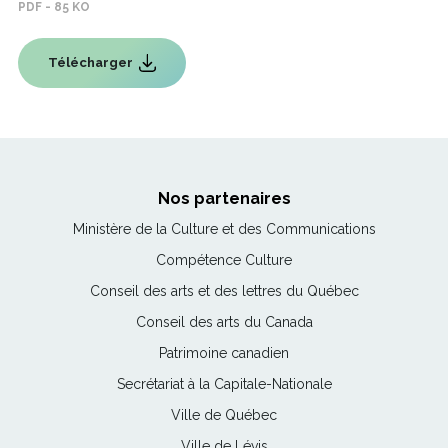
PDF - 85 KO
Télécharger
Ce
lien
s'ouvrira
dans
une
nouvelle
fenêtre
Nos partenaires
Ce
Ministère de la Culture et des Communications
lien
Ce
Compétence Culture
s'ouvrira
lien
Ce
Conseil des arts et des lettres du Québec
dans
s'ouvrira
lien
une
Ce
Conseil des arts du Canada
dans
s'ouvrira
nouvelle
lien
une
Ce
Patrimoine canadien
dans
fenêtre
s'ouvrira
nouvelle
lien
une
Ce
Secrétariat à la Capitale-Nationale
dans
fenêtre
s'ouvrira
nouvelle
lien
une
Ce
Ville de Québec
dans
fenêtre
s'ouvrira
nouvelle
lien
une
Ce
Ville de Lévis
dans
fenêtre