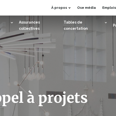
Ce
À propos
Ose média
Emplois
lien
s'ouvrira
Assurances
Tables de
P
dans
collectives
concertation
une
nouvelle
fenêtre
pel à projets