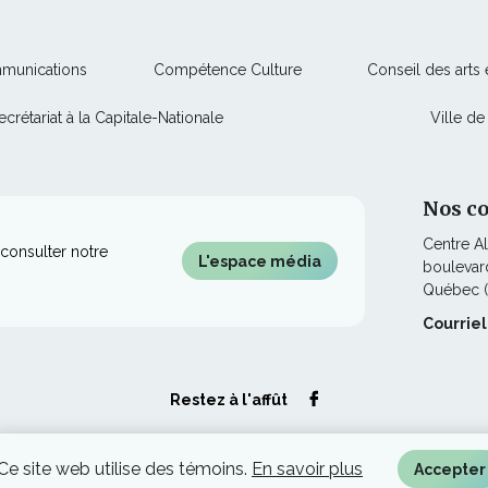
Ce
Ce
mmunications
Compétence Culture
Conseil des arts
lien
lien
Ce
ecrétariat à la Capitale-Nationale
Ville d
s'ouvrira
s'ouvrira
lien
dans
dans
s'ouvrira
une
une
dans
nouvelle
nouvelle
Nos c
une
fenêtre
fenêtre
Centre A
nouvelle
consulter notre
L'espace média
boulevard
fenêtre
Québec 
Courriel
Ce
Restez à l'affût
lien
s'ouvrira
dans
une
Ce site web utilise des témoins.
En savoir plus
Accepter
nouvelle
© Culture Capitale-Nationale et Chaudière-Appalaches, tous droits réservés.
fenêtre