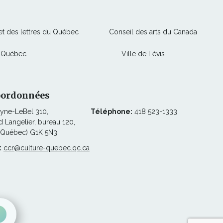
Ce
Ce
 et des lettres du Québec
Conseil des arts du Canada
lien
lien
Ce
Ce
e Québec
Ville de Lévis
s'ouvrira
s'ouvrir
lien
lien
dans
dans
s'ouvrira
s'ouvrira
une
une
dans
dans
nouvelle
nouvell
oordonnées
une
une
fenêtre
fenêtre
lyne-LeBel 310,
Téléphone:
418 523-1333
nouvelle
nouvelle
 Langelier, bureau 120,
fenêtre
fenêtre
(Québec) G1K 5N3
:
ccr@culture-quebec.qc.ca