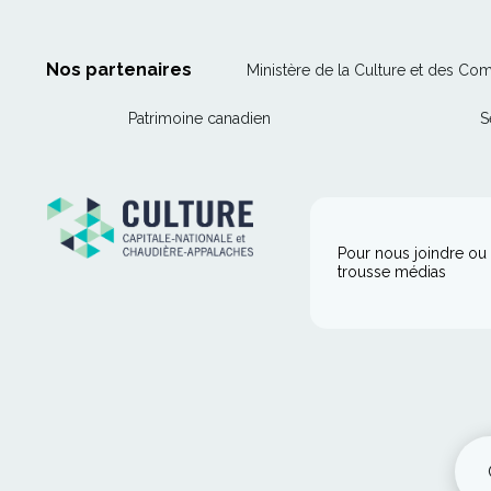
Nos partenaires
Ministère de la Culture et des Co
Ce
Patrimoine canadien
S
lien
s'ouvrira
dans
une
nouvelle
Pour nous joindre ou 
trousse médias
fenêtre