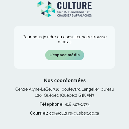
fenêtre
nouvelle
une
fenêtre
nouvelle
fenêtre
Pour nous joindre ou consulter notre trousse
médias
L'espace média
Nos coordonnées
Centre Alyne-LeBel 310, boulevard Langelier, bureau
120, Québec (Québec) G1K 5N3
Téléphone:
418 523-1333
Courriel:
ccr@culture-quebec.qc.ca