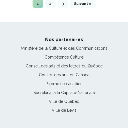
1
2
3
Suivant »
Nos partenaires
Ce
Ministère de la Culture et des Communications
lien
Ce
Compétence Culture
s'ouvrira
lien
Ce
Conseil des arts et des lettres du Québec
dans
s'ouvrira
lien
une
Ce
Conseil des arts du Canada
dans
s'ouvrira
nouvelle
lien
une
Ce
Patrimoine canadien
dans
fenêtre
s'ouvrira
nouvelle
lien
une
Ce
Secrétariat à la Capitale-Nationale
dans
fenêtre
s'ouvrira
nouvelle
lien
une
Ce
Ville de Québec
dans
fenêtre
s'ouvrira
nouvelle
lien
une
Ce
Ville de Lévis
dans
fenêtre
s'ouvrira
nouvelle
lien
une
dans
fenêtre
s'ouvrira
nouvelle
une
dans