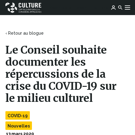
Ce
Ce
Ose média
Devenir membre
lien
Culture
Aller au contenu
lien
s'ouvrira
Capitale-
s'ouvrira
dans
Nationale
dans
une
et
une
‹ Retour au blogue
nouvelle
Chaudière-
nouvelle
fenêtre
Appalaches
fenêtre
Le Conseil souhaite
documenter les
répercussions de la
crise du COVID-19 sur
le milieu culturel
COVID-19
Nouvelles
13 mars 2020