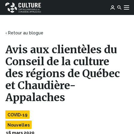
Ce
Ce
Ose média
Devenir membre
lien
Culture
Aller au contenu
lien
s'ouvrira
Capitale-
s'ouvrira
dans
Nationale
dans
une
et
une
‹ Retour au blogue
nouvelle
Chaudière-
nouvelle
fenêtre
Appalaches
fenêtre
Avis aux clientèles du
Conseil de la culture
des régions de Québec
et Chaudière-
Appalaches
COVID-19
Nouvelles
16 mars 2020