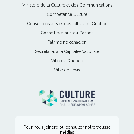
Ce
Ministère de la Culture et des Communications
lien
Ce
Compétence Culture
s'ouvrira
lien
Ce
Conseil des arts et des lettres du Québec
dans
s'ouvrira
lien
une
Ce
Conseil des arts du Canada
dans
s'ouvrira
nouvelle
lien
une
Ce
Patrimoine canadien
dans
fenêtre
s'ouvrira
nouvelle
lien
une
Ce
Secrétariat à la Capitale-Nationale
dans
fenêtre
s'ouvrira
nouvelle
lien
une
Ce
Ville de Québec
dans
fenêtre
s'ouvrira
nouvelle
lien
une
Ce
Ville de Lévis
dans
fenêtre
s'ouvrira
nouvelle
lien
une
dans
fenêtre
s'ouvrira
nouvelle
une
dans
fenêtre
nouvelle
une
fenêtre
nouvelle
fenêtre
Pour nous joindre ou consulter notre trousse
médias