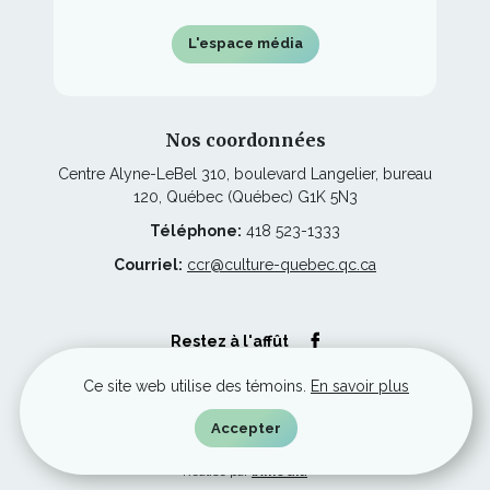
L'espace média
Nos coordonnées
Centre Alyne-LeBel 310, boulevard Langelier, bureau
120, Québec (Québec) G1K 5N3
Téléphone:
418 523-1333
Courriel:
ccr@culture-quebec.qc.ca
Ce
Restez à l'affût
lien
s'ouvrira
dans
Ce site web utilise des témoins.
En savoir plus
une
nouvelle
© Culture Capitale-Nationale et Chaudière-Appalaches, tous droits
Accepter
fenêtre
réservés.
Ce
Réalisé par
iXmédia