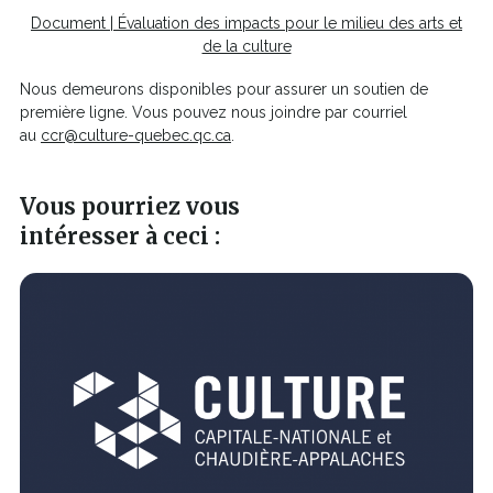
Document | Évaluation des impacts pour le milieu des arts et
Ce
de la culture
lien
Nous demeurons disponibles pour assurer un soutien de
s'ouvrira
première ligne. Vous pouvez nous joindre par courriel
dans
au
ccr@culture-quebec.qc.ca
.
une
nouvelle
fenêtre
Vous pourriez vous
intéresser à ceci :