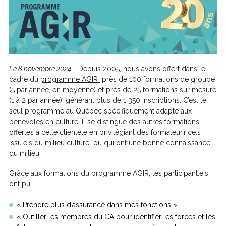
Le 8 novembre 2024 –
Depuis 2005, nous avons offert dans le
Ce
cadre du
programme AGIR
près de 100 formations de groupe
lien
(5 par année, en moyenne) et près de 25 formations sur mesure
s'ouvrira
(1 à 2 par année), générant plus de 1 350 inscriptions. C’est le
dans
seul programme au Québec spécifiquement adapté aux
une
bénévoles en culture. Il se distingue des autres formations
nouvelle
offertes à cette clientèle en privilégiant des formateur.rice.s
fenêtre
issu.e.s du milieu culturel ou qui ont une bonne connaissance
du milieu.
Grâce aux formations du programme AGIR, les participant.e.s
ont pu:
« Prendre plus d’assurance dans mes fonctions »;
« Outiller les membres du CA pour identifier les forces et les