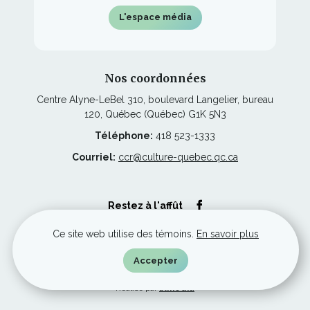
L'espace média
Nos coordonnées
Centre Alyne-LeBel 310, boulevard Langelier, bureau
120, Québec (Québec) G1K 5N3
Téléphone:
418 523-1333
Courriel:
ccr@culture-quebec.qc.ca
Ce
Restez à l'affût
lien
s'ouvrira
dans
Ce site web utilise des témoins.
En savoir plus
une
nouvelle
© Culture Capitale-Nationale et Chaudière-Appalaches, tous droits
Accepter
fenêtre
réservés.
Ce
Réalisé par
iXmédia
lien