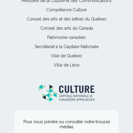
Ce
Ministère de la Culture et des Communications
lien
Ce
Compétence Culture
s'ouvrira
lien
Ce
Conseil des arts et des lettres du Québec
dans
s'ouvrira
lien
une
Ce
Conseil des arts du Canada
dans
s'ouvrira
nouvelle
lien
une
Ce
Patrimoine canadien
dans
fenêtre
s'ouvrira
nouvelle
lien
une
Ce
Secrétariat à la Capitale-Nationale
dans
fenêtre
s'ouvrira
nouvelle
lien
une
Ce
Ville de Québec
dans
fenêtre
s'ouvrira
nouvelle
lien
une
Ce
Ville de Lévis
dans
fenêtre
s'ouvrira
nouvelle
lien
une
dans
fenêtre
s'ouvrira
nouvelle
une
dans
fenêtre
nouvelle
une
fenêtre
nouvelle
fenêtre
Pour nous joindre ou consulter notre trousse
médias