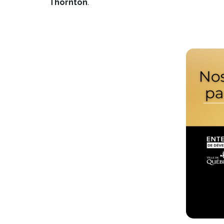
Thornton
.