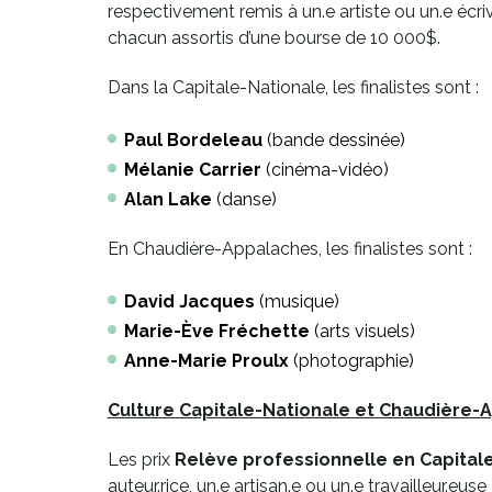
respectivement remis à un.e artiste ou un.e écri
chacun assortis d’une bourse de 10 000$.
Dans la Capitale-Nationale, les finalistes sont :
Paul Bordeleau
(bande dessinée)
Mélanie Carrier
(cinéma-vidéo)
Alan Lake
(danse)
En Chaudière-Appalaches, les finalistes sont :
David Jacques
(musique)
Marie-Ève Fréchette
(arts visuels)
Anne-Marie Proulx
(photographie)
Culture Capitale-Nationale et Chaudière-
Les prix
Relève professionnelle en Capital
auteur.rice, un.e artisan.e ou un.e travailleur.