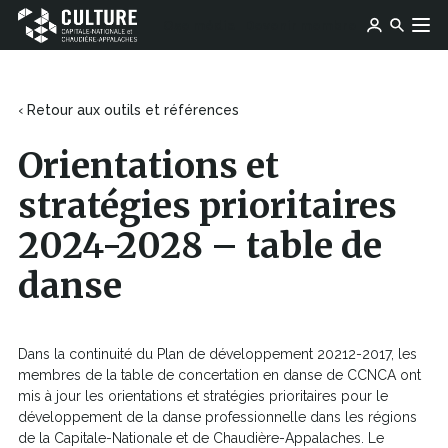
Ce
Ce
Ose média
Devenir membre
lien
Culture
Aller au contenu
lien
s'ouvrira
Capitale-
s'ouvrira
dans
Nationale
dans
une
et
une
‹ Retour aux outils et références
nouvelle
Chaudière-
nouvelle
fenêtre
Appalaches
fenêtre
Orientations et
stratégies prioritaires
2024-2028 – table de
danse
Dans la continuité du Plan de développement 20212-2017, les
membres de la table de concertation en danse de CCNCA ont
mis à jour les orientations et stratégies prioritaires pour le
développement de la danse professionnelle dans les régions
de la Capitale-Nationale et de Chaudière-Appalaches. Le