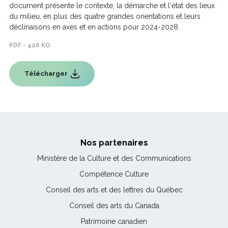
document présente le contexte, la démarche et l'état des lieux
du milieu, en plus des quatre grandes orientations et leurs
déclinaisons en axes et en actions pour 2024-2028.
PDF - 426 KO
Télécharger
Ce
lien
s'ouvrira
dans
une
nouvelle
fenêtre
Nos partenaires
Ce
Ministère de la Culture et des Communications
lien
Ce
Compétence Culture
s'ouvrira
lien
Ce
Conseil des arts et des lettres du Québec
dans
s'ouvrira
lien
une
Ce
Conseil des arts du Canada
dans
s'ouvrira
nouvelle
lien
une
Ce
Patrimoine canadien
dans
fenêtre
s'ouvrira
nouvelle