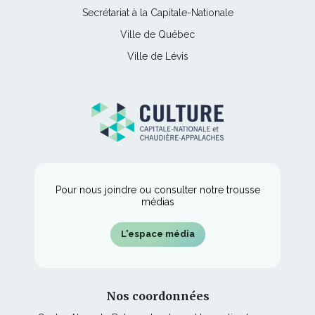
lien
une
Ce
Secrétariat à la Capitale-Nationale
dans
fenêtre
s'ouvrira
nouvelle
lien
une
Ce
Ville de Québec
dans
fenêtre
s'ouvrira
nouvelle
lien
une
Ce
Ville de Lévis
dans
fenêtre
s'ouvrira
nouvelle
lien
une
dans
fenêtre
s'ouvrira
nouvelle
une
dans
fenêtre
nouvelle
une
fenêtre
nouvelle
fenêtre
Pour nous joindre ou consulter notre trousse
médias
L'espace média
Nos coordonnées