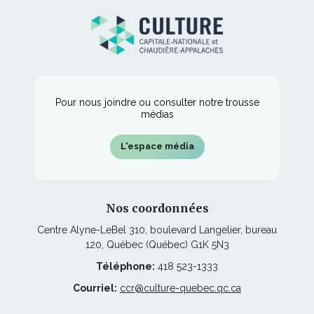
une
dans
fenêtre
nouvelle
une
fenêtre
nouvelle
fenêtre
Pour nous joindre ou consulter notre trousse
médias
L'espace média
Nos coordonnées
Centre Alyne-LeBel 310, boulevard Langelier, bureau
120, Québec (Québec) G1K 5N3
Téléphone:
418 523-1333
Courriel:
ccr@culture-quebec.qc.ca