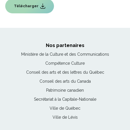
Télécharger
Ce
lien
s'ouvrira
dans
une
nouvelle
fenêtre
Nos partenaires
Ce
Ministère de la Culture et des Communications
lien
Ce
Compétence Culture
s'ouvrira
lien
Ce
Conseil des arts et des lettres du Québec
dans
s'ouvrira
lien
une
Ce
Conseil des arts du Canada
dans
s'ouvrira
nouvelle
lien
une
Ce
Patrimoine canadien
dans
fenêtre
s'ouvrira
nouvelle
lien
une
Ce
Secrétariat à la Capitale-Nationale
dans
fenêtre
s'ouvrira
nouvelle
lien
une
Ce
Ville de Québec
dans
fenêtre
s'ouvrira
nouvelle
lien
une
Ce
Ville de Lévis
dans
fenêtre
s'ouvrira
nouvelle
lien
une
dans
fenêtre
s'ouvrira
nouvelle