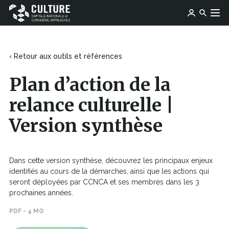
Ce
Ce
Ose média
Devenir membre
lien
Culture
Aller au contenu
lien
s'ouvrira
Capitale-
s'ouvrira
dans
Nationale
dans
une
et
une
‹ Retour aux outils et références
nouvelle
Chaudière-
nouvelle
fenêtre
Appalaches
fenêtre
Plan d’action de la
relance culturelle |
Version synthèse
Dans cette version synthèse, découvrez les principaux enjeux
identifiés au cours de la démarches, ainsi que les actions qui
seront déployées par CCNCA et ses membres dans les 3
prochaines années.
PDF - 4 MO