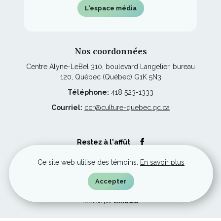
L'espace média
Nos coordonnées
Centre Alyne-LeBel 310, boulevard Langelier, bureau
120, Québec (Québec) G1K 5N3
Téléphone:
418 523-1333
Courriel:
ccr@culture-quebec.qc.ca
Ce
Restez à l'affût
lien
s'ouvrira
dans
Ce site web utilise des témoins.
En savoir plus
une
nouvelle
© Culture Capitale-Nationale et Chaudière-Appalaches, tous droits
Accepter
fenêtre
réservés.
Ce
Réalisé par
iXmédia
lien
s'ouvrira