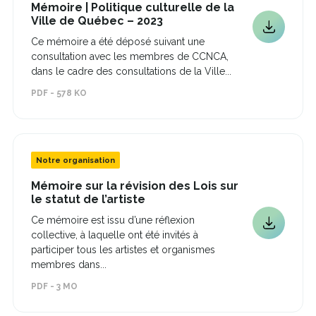
Mémoire | Politique culturelle de la
Ce
Ville de Québec – 2023
lien
Ce
Ce mémoire a été déposé suivant une
s'ouvrira
lien
consultation avec les membres de CCNCA,
dans
s'ouvrira
une
dans le cadre des consultations de la Ville...
dans
nouvelle
une
PDF - 578 KO
fenêtre
nouvelle
fenêtre
Notre organisation
Mémoire sur la révision des Lois sur
Ce
le statut de l’artiste
lien
Ce mémoire est issu d’une réflexion
s'ouvrira
Ce
collective, à laquelle ont été invités à
dans
lien
une
participer tous les artistes et organismes
s'ouvrira
nouvelle
membres dans...
fenêtre
dans
PDF - 3 MO
une
nouvelle