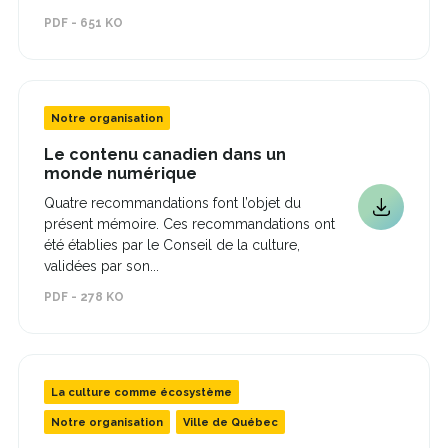
nouvelle
dans
PDF - 651 KO
fenêtre
une
nouvelle
fenêtre
Notre organisation
Le contenu canadien dans un
Ce
monde numérique
lien
Quatre recommandations font l’objet du
s'ouvrira
Ce
présent mémoire. Ces recommandations ont
dans
lien
une
été établies par le Conseil de la culture,
s'ouvrira
nouvelle
validées par son...
fenêtre
dans
PDF - 278 KO
une
nouvelle
fenêtre
La culture comme écosystème
Notre organisation
Ville de Québec