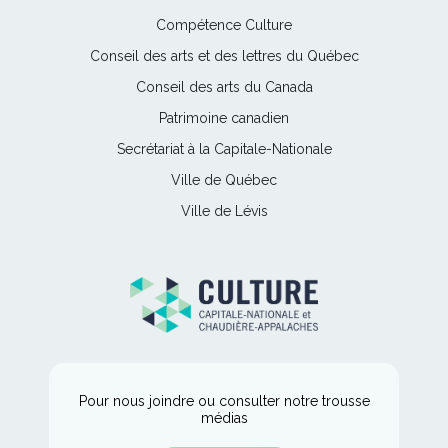
lien
Ce
Compétence Culture
s'ouvrira
lien
Ce
Conseil des arts et des lettres du Québec
dans
s'ouvrira
lien
une
Ce
Conseil des arts du Canada
dans
s'ouvrira
nouvelle
lien
une
Ce
Patrimoine canadien
dans
fenêtre
s'ouvrira
nouvelle
lien
une
Ce
Secrétariat à la Capitale-Nationale
dans
fenêtre
s'ouvrira
nouvelle
lien
une
Ce
Ville de Québec
dans
fenêtre
s'ouvrira
nouvelle
lien
une
Ce
Ville de Lévis
dans
fenêtre
s'ouvrira
nouvelle
lien
une
dans
fenêtre
s'ouvrira
nouvelle
une
dans
fenêtre
nouvelle
une
fenêtre
nouvelle
fenêtre
Pour nous joindre ou consulter notre trousse
médias