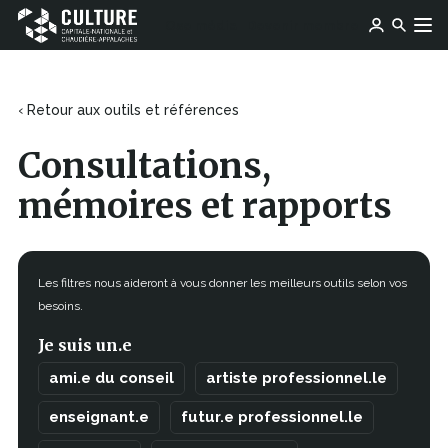
Ce
Ce
Ose média
Devenir membre
lien
Culture
Aller au contenu
lien
s'ouvrira
Capitale-
s'ouvrira
dans
Nationale
dans
une
et
une
‹ Retour aux outils et références
nouvelle
Chaudière-
nouvelle
fenêtre
Appalaches
fenêtre
Consultations,
mémoires et rapports
Les filtres nous aideront à vous donner les meilleurs outils selon vos
besoins.
Je suis un.e
ami.e du conseil
artiste professionnel.le
enseignant.e
futur.e professionnel.le