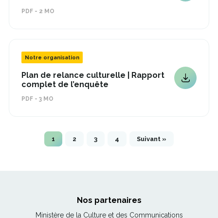
lien
lien
PDF - 2 MO
s'ouvrira
s'ouvrira
dans
dans
une
une
nouvelle
nouvelle
fenêtre
fenêtre
Notre organisation
Plan de relance culturelle | Rapport
Ce
Ce
complet de l’enquête
lien
lien
PDF - 3 MO
s'ouvrira
s'ouvrira
dans
dans
une
une
nouvelle
nouvelle
fenêtre
1
2
3
4
Suivant »
fenêtre
Nos partenaires
Ce
Ministère de la Culture et des Communications