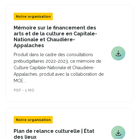
fenêtre
Notre organisation
Mémoire sur le financement des
arts et de la culture en Capitale-
Nationale et Chaudière-
Ce
Appalaches
lien
Produit dans le cadre des consultations
s'ouvrira
Ce
prébudgétaires 2022-2023, ce mémoire de
dans
lien
une
Culture Capitale-Nationale et Chaudière-
s'ouvrira
nouvelle
Appalaches, produit avec la collaboration de
dans
fenêtre
MCE...
une
nouvelle
PDF - 1 MO
fenêtre
Notre organisation
Plan de relance culturelle | État
Ce
Ce
des lieux