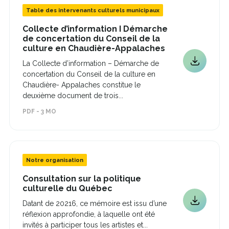
Table des intervenants culturels municipaux
Collecte d’information I Démarche
de concertation du Conseil de la
Ce
culture en Chaudière-Appalaches
lien
La Collecte d’information – Démarche de
s'ouvrira
Ce
concertation du Conseil de la culture en
dans
lien
une
Chaudière- Appalaches constitue le
s'ouvrira
nouvelle
deuxième document de trois...
dans
fenêtre
une
PDF - 3 MO
nouvelle
fenêtre
Notre organisation
Consultation sur la politique
Ce
culturelle du Québec
lien
Datant de 20216, ce mémoire est issu d’une
Ce
s'ouvrira
réflexion approfondie, à laquelle ont été
dans
lien
une
invités à participer tous les artistes et...
s'ouvrira