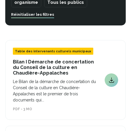
organisme
Tous les publics
Réinitialiser les filtres
Table des intervenants culturels municipaux
Bilan I Démarche de concertation
du Conseil de la culture en
Ce
Chaudière-Appalaches
lien
Le Bilan de la démarche de concertation du
s'ouvrira
Ce
Conseil de la culture en Chaudière-
dans
lien
une
Appalaches est le premier de trois
s'ouvrira
nouvelle
documents qui...
dans
fenêtre
une
PDF - 3 MO
nouvelle
fenêtre