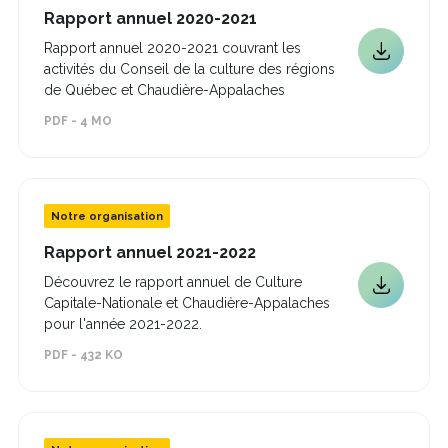
Ce
Rapport annuel 2020-2021
lien
Rapport annuel 2020-2021 couvrant les
s'ouvrira
Ce
activités du Conseil de la culture des régions
dans
lien
une
de Québec et Chaudière-Appalaches
s'ouvrira
nouvelle
PDF - 4 MO
dans
fenêtre
une
nouvelle
fenêtre
Notre organisation
Ce
Rapport annuel 2021-2022
lien
Découvrez le rapport annuel de Culture
s'ouvrira
Ce
Capitale-Nationale et Chaudière-Appalaches
dans
lien
une
pour l'année 2021-2022.
s'ouvrira
nouvelle
PDF - 432 KO
dans
fenêtre
une
nouvelle
fenêtre