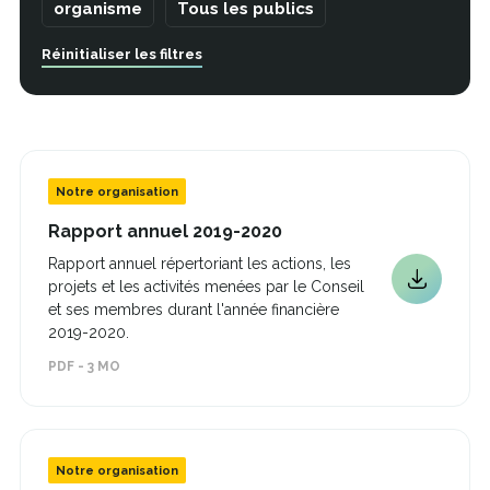
organisme
Tous les publics
Réinitialiser les filtres
Notre organisation
Ce
Rapport annuel 2019-2020
lien
Rapport annuel répertoriant les actions, les
s'ouvrira
projets et les activités menées par le Conseil
dans
Ce
une
et ses membres durant l'année financière
lien
nouvelle
2019-2020.
s'ouvrira
fenêtre
dans
PDF - 3 MO
une
nouvelle
fenêtre
Notre organisation