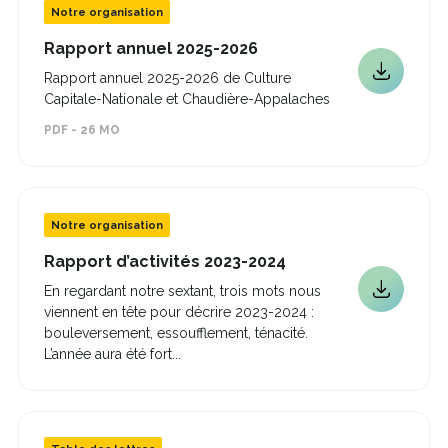
Notre organisation
Ce
Rapport annuel 2025-2026
lien
Rapport annuel 2025-2026 de Culture
Ce
s'ouvrira
Capitale-Nationale et Chaudière-Appalaches
dans
lien
une
s'ouvrira
PDF - 26 MO
nouvelle
dans
fenêtre
une
nouvelle
fenêtre
Notre organisation
Ce
Rapport d’activités 2023-2024
lien
En regardant notre sextant, trois mots nous
s'ouvrira
Ce
viennent en tête pour décrire 2023-2024 :
dans
lien
une
bouleversement, essoufflement, ténacité.
s'ouvrira
nouvelle
L’année aura été fort...
dans
fenêtre
une
nouvelle
fenêtre