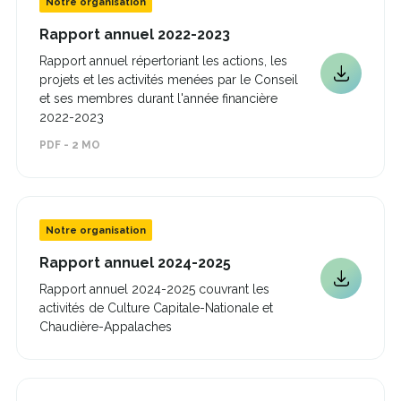
Notre organisation
Ce
Rapport annuel 2022-2023
lien
Rapport annuel répertoriant les actions, les
s'ouvrira
projets et les activités menées par le Conseil
dans
Ce
une
et ses membres durant l'année financière
lien
nouvelle
2022-2023
s'ouvrira
fenêtre
dans
PDF - 2 MO
une
nouvelle
fenêtre
Notre organisation
Ce
Rapport annuel 2024-2025
lien
Ce
Rapport annuel 2024-2025 couvrant les
s'ouvrira
lien
activités de Culture Capitale-Nationale et
dans
s'ouvrira
une
Chaudière-Appalaches
nouvelle
dans
fenêtre
une
nouvelle
fenêtre