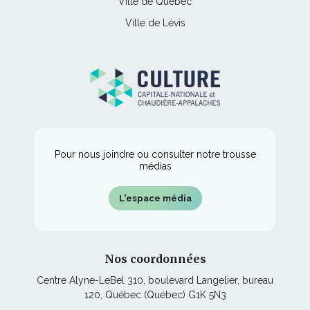
Ce
Ville de Québec
dans
fenêtre
s'ouvrira
nouvelle
lien
une
Ce
Ville de Lévis
dans
fenêtre
s'ouvrira
nouvelle
lien
une
dans
fenêtre
s'ouvrira
nouvelle
une
dans
fenêtre
nouvelle
une
fenêtre
nouvelle
fenêtre
Pour nous joindre ou consulter notre trousse
médias
L'espace média
Nos coordonnées
Centre Alyne-LeBel 310, boulevard Langelier, bureau
120, Québec (Québec) G1K 5N3