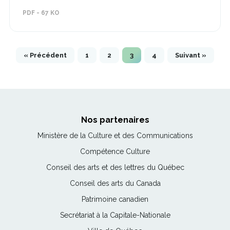
fenêtre
dans
PDF - 67 KO
une
nouvelle
fenêtre
« Précédent
1
2
3
4
Suivant »
Nos partenaires
Ce
Ministère de la Culture et des Communications
lien
Ce
Compétence Culture
s'ouvrira
lien
Ce
Conseil des arts et des lettres du Québec
dans
s'ouvrira
lien
une
Ce
Conseil des arts du Canada
dans
s'ouvrira
nouvelle
lien
une
Ce
Patrimoine canadien
dans
fenêtre
s'ouvrira
nouvelle
lien
une
Ce
Secrétariat à la Capitale-Nationale
dans
fenêtre
s'ouvrira
nouvelle
lien
une