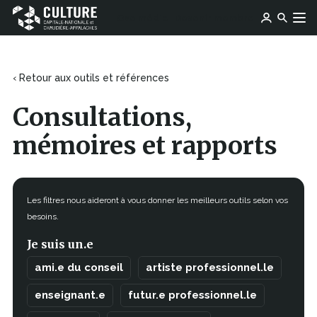
Ce
Ce
Ose média
Devenir membre
lien
Culture
Aller au contenu
lien
s'ouvrira
Capitale-
s'ouvrira
dans
Nationale
dans
une
et
une
‹ Retour aux outils et références
nouvelle
Chaudière-
nouvelle
fenêtre
Appalaches
fenêtre
Consultations,
mémoires et rapports
Les filtres nous aideront à vous donner les meilleurs outils selon vos
besoins.
Je suis un.e
ami.e du conseil
artiste professionnel.le
enseignant.e
futur.e professionnel.le