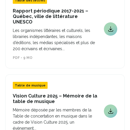
Table des lettres
Rapport périodique 2017-2021 –
Québec, ville de littérature
Ce
UNESCO
lien
Les organismes littéraires et culturels, les
s'ouvrira
Ce
librairies indépendantes, les maisons
dans
lien
une
d’éditions, les médias spécialisés et plus de
s'ouvrira
nouvelle
200 écrivains et écrivaines...
dans
fenêtre
une
PDF - 9 MO
nouvelle
fenêtre
Table de musique
Vision Culture 2025 – Mémoire de la
Ce
table de musique
lien
Mémoire déposée par les membres de la
s'ouvrira
Ce
Table de concertation en musique dans le
dans
lien
une
cadre de Vision Culture 2025, un
s'ouvrira
nouvelle
évènement...