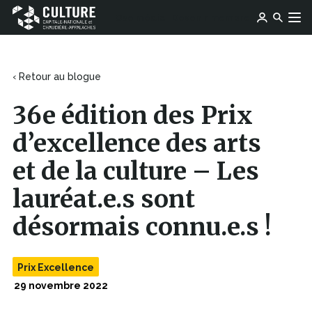
Ce
Ce
Ose média
Devenir membre
lien
Culture
Aller au contenu
lien
s'ouvrira
Capitale-
s'ouvrira
dans
Nationale
dans
une
et
une
‹ Retour au blogue
nouvelle
Chaudière-
nouvelle
fenêtre
Appalaches
fenêtre
36e édition des Prix
d’excellence des arts
et de la culture – Les
lauréat.e.s sont
désormais connu.e.s !
Prix Excellence
29 novembre 2022