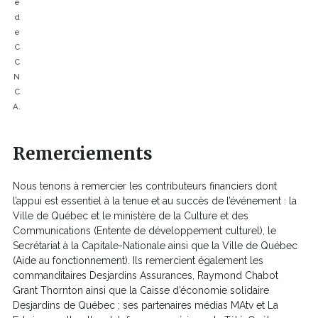
e
d
e
C
C
N
C
A.
Remerciements
Nous tenons à remercier les contributeurs financiers dont
l’appui est essentiel à la tenue et au succès de l’événement : la
Ville de Québec et le ministère de la Culture et des
Communications (Entente de développement culturel), le
Secrétariat à la Capitale-Nationale ainsi que la Ville de Québec
(Aide au fonctionnement). Ils remercient également les
commanditaires Desjardins Assurances, Raymond Chabot
Grant Thornton ainsi que la Caisse d’économie solidaire
Desjardins de Québec ; ses partenaires médias MAtv et La