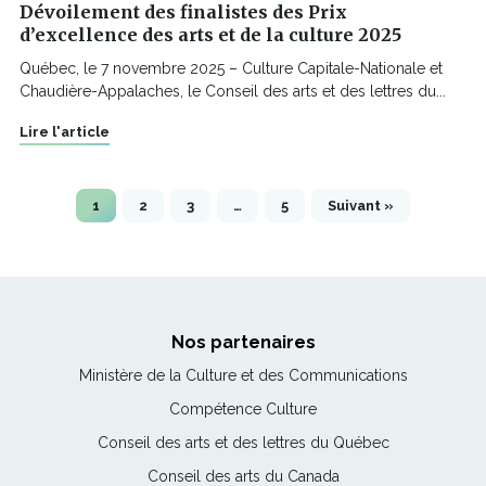
Dévoilement des finalistes des Prix
d’excellence des arts et de la culture 2025
Québec, le 7 novembre 2025 – Culture Capitale-Nationale et
Chaudière-Appalaches, le Conseil des arts et des lettres du...
Lire l'article
1
2
3
…
5
Suivant »
Nos partenaires
Ce
Ministère de la Culture et des Communications
lien
Ce
Compétence Culture
s'ouvrira
lien
Ce
Conseil des arts et des lettres du Québec
dans
s'ouvrira
lien
une
Ce
Conseil des arts du Canada
dans