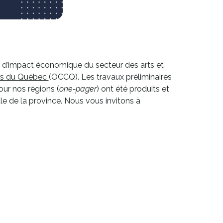
e d’impact économique du secteur des arts et
Ce
ons du Québec
(OCCQ). Les travaux préliminaires
lien
ur nos régions (
one-pager
) ont été produits et
s'ouvrira
le de la province. Nous vous invitons à
dans
une
nouvelle
fenêtre