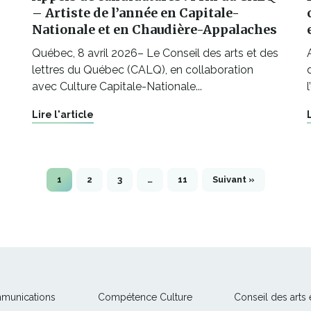
l
– Artiste de l’année en Capitale-
l
Nationale et en Chaudière-Appalaches
e
f
Québec, 8 avril 2026– Le Conseil des arts et des
e
n
lettres du Québec (CALQ), en collaboration
ê
avec Culture Capitale-Nationale...
t
r
e
Lire l'article
1
2
3
…
11
Suivant »
Ce
Ce
mmunications
Compétence Culture
Conseil des arts