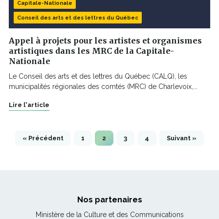
Capitale-Nationale
Conseil des arts et des lettres du Québec
Appel à projets pour les artistes et organismes
artistiques dans les MRC de la Capitale-
Nationale
Le Conseil des arts et des lettres du Québec (CALQ), les
municipalités régionales des comtés (MRC) de Charlevoix,...
Lire l'article
« Précédent
1
2
3
4
Suivant »
Nos partenaires
Ce
Ministère de la Culture et des Communications