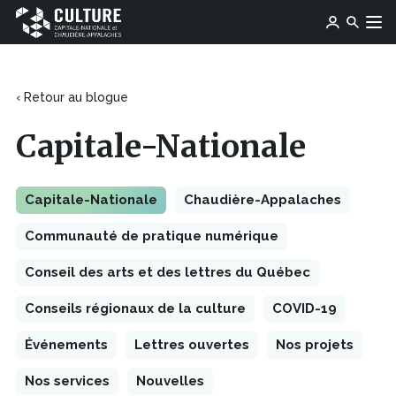
Ce
Ce
Ose média
Devenir membre
lien
Culture
Aller au contenu
lien
s'ouvrira
Capitale-
s'ouvrira
dans
Nationale
dans
une
et
une
‹ Retour au blogue
nouvelle
Chaudière-
nouvelle
fenêtre
Appalaches
fenêtre
Capitale-Nationale
Capitale-Nationale
Chaudière-Appalaches
Communauté de pratique numérique
Conseil des arts et des lettres du Québec
Conseils régionaux de la culture
COVID-19
Événements
Lettres ouvertes
Nos projets
Nos services
Nouvelles