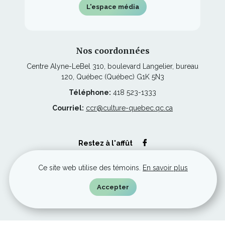
L'espace média
Nos coordonnées
Centre Alyne-LeBel 310, boulevard Langelier, bureau
120, Québec (Québec) G1K 5N3
Téléphone:
418 523-1333
Courriel:
ccr@culture-quebec.qc.ca
Ce
Restez à l'affût
lien
s'ouvrira
dans
Ce site web utilise des témoins.
En savoir plus
une
nouvelle
© Culture Capitale-Nationale et Chaudière-Appalaches, tous droits
fenêtre
réservés.
Accepter
Ce
Réalisé par
iXmédia
lien
s'ouvrira