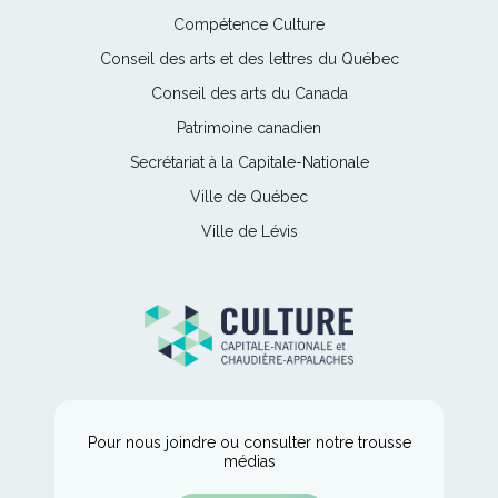
lien
Ce
Compétence Culture
s'ouvrira
lien
Ce
Conseil des arts et des lettres du Québec
dans
s'ouvrira
lien
une
Ce
Conseil des arts du Canada
dans
s'ouvrira
nouvelle
lien
une
Ce
Patrimoine canadien
dans
fenêtre
s'ouvrira
nouvelle
lien
une
Ce
Secrétariat à la Capitale-Nationale
dans
fenêtre
s'ouvrira
nouvelle
lien
une
Ce
Ville de Québec
dans
fenêtre
s'ouvrira
nouvelle
lien
une
Ce
Ville de Lévis
dans
fenêtre
s'ouvrira
nouvelle
lien
une
dans
fenêtre
s'ouvrira
nouvelle
une
dans
fenêtre
nouvelle
une
fenêtre
nouvelle
fenêtre
Pour nous joindre ou consulter notre trousse
médias