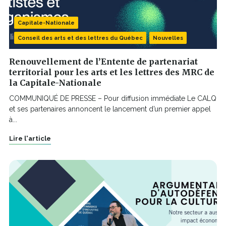
n
o
u
v
Capitale-Nationale
e
l
Conseil des arts et des lettres du Québec
Nouvelles
l
e
f
Renouvellement de l’Entente de partenariat
e
territorial pour les arts et les lettres des MRC de
n
ê
la Capitale-Nationale
t
r
COMMUNIQUÉ DE PRESSE – Pour diffusion immédiate Le CALQ
e
et ses partenaires annoncent le lancement d’un premier appel
à...
Lire l'article