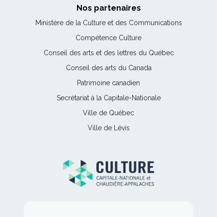
Nos partenaires
Ce
Ministère de la Culture et des Communications
lien
Ce
Compétence Culture
s'ouvrira
lien
Ce
Conseil des arts et des lettres du Québec
dans
s'ouvrira
lien
une
Ce
Conseil des arts du Canada
dans
s'ouvrira
nouvelle
lien
une
Ce
Patrimoine canadien
dans
fenêtre
s'ouvrira
nouvelle
lien
une
Ce
Secrétariat à la Capitale-Nationale
dans
fenêtre
s'ouvrira
nouvelle
lien
une
Ce
Ville de Québec
dans
fenêtre
s'ouvrira
nouvelle
lien
une
Ce
Ville de Lévis
dans
fenêtre
s'ouvrira
nouvelle
lien
une
dans
fenêtre
s'ouvrira
nouvelle
une
dans
fenêtre
nouvelle
une
fenêtre
nouvelle
fenêtre