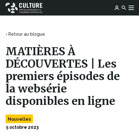
Ce
Ce
Ose média
Devenir membre
lien
Culture
Aller au contenu
lien
s'ouvrira
Capitale-
s'ouvrira
dans
Nationale
dans
une
et
une
‹ Retour au blogue
nouvelle
Chaudière-
nouvelle
fenêtre
Appalaches
fenêtre
MATIÈRES À
DÉCOUVERTES | Les
premiers épisodes de
la websérie
disponibles en ligne
Nouvelles
5 octobre 2023