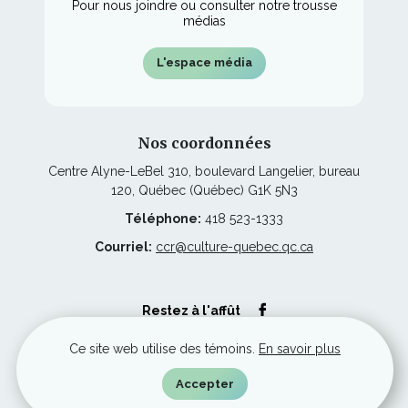
Pour nous joindre ou consulter notre trousse
médias
L'espace média
Nos coordonnées
Centre Alyne-LeBel 310, boulevard Langelier, bureau
120, Québec (Québec) G1K 5N3
Téléphone:
418 523-1333
Courriel:
ccr@culture-quebec.qc.ca
Ce
Restez à l'affût
lien
s'ouvrira
dans
Ce site web utilise des témoins.
En savoir plus
une
nouvelle
© Culture Capitale-Nationale et Chaudière-Appalaches, tous droits
Accepter
fenêtre
réservés.