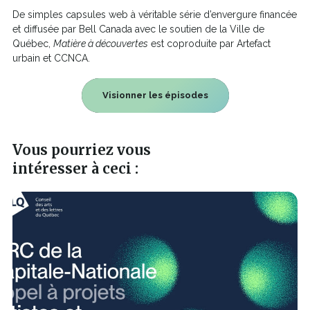
De simples capsules web à véritable série d’envergure financée
et diffusée par Bell Canada avec le soutien de la Ville de
Québec,
Matière à découvertes
est coproduite par Artefact
urbain et CCNCA.
Visionner les épisodes
C
e
l
i
e
Vous pourriez vous
n
s
intéresser à ceci :
'
o
u
v
r
i
r
a
d
a
n
s
u
n
e