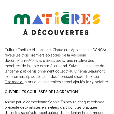
Culture Capitale-Nationale et Chaudière-Appalaches (CCNCA)
révèle les trois premiers épisodes de la websérie
documentaire
Matières à découvertes,
une initiative des
membres de la table des métiers d’art. Suivant une soirée de
lancement et de visionnement collectif au Cinéma Beaumont,
les premiers épisodes sont dès à présent disponibles sur
Ce
Ose.media
, alors que les derniers seront ajoutés le 19 octobre.
lien
OUVRIR LES COULISSES DE LA CRÉATION
s'ouvrira
dans
Animé par la comédienne Sophie Thibeault, chaque épisode
une
présente deux artistes en métiers d’art dont les pratiques
nouvelle
distinctes se développent autour d’une démarche commune.
fenêtre