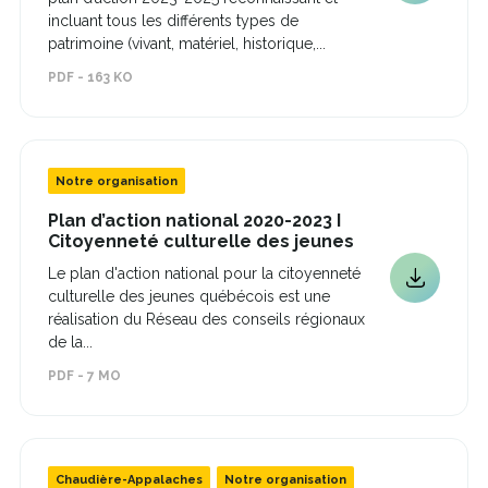
lien
une
incluant tous les différents types de
s'ouvrira
nouvelle
patrimoine (vivant, matériel, historique,...
fenêtre
dans
PDF - 163 KO
une
nouvelle
fenêtre
Notre organisation
Plan d’action national 2020-2023 I
Ce
Citoyenneté culturelle des jeunes
lien
Le plan d'action national pour la citoyenneté
s'ouvrira
Ce
culturelle des jeunes québécois est une
dans
lien
une
réalisation du Réseau des conseils régionaux
s'ouvrira
nouvelle
de la...
fenêtre
dans
PDF - 7 MO
une
nouvelle
fenêtre
Chaudière-Appalaches
Notre organisation