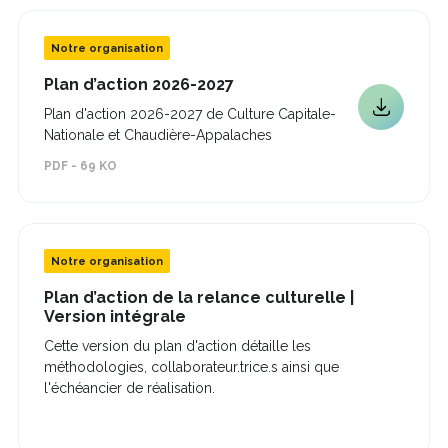
une
fenêtre
nouvelle
fenêtre
Notre organisation
Ce
Plan d’action 2026-2027
lien
Plan d'action 2026-2027 de Culture Capitale-
Ce
s'ouvrira
Nationale et Chaudière-Appalaches
dans
lien
une
s'ouvrira
PDF - 69 KO
nouvelle
dans
fenêtre
une
nouvelle
fenêtre
Notre organisation
Plan d’action de la relance culturelle |
Ce
Version intégrale
lien
Cette version du plan d'action détaille les
s'ouvrira
méthodologies, collaborateur.trice.s ainsi que
dans
une
l'échéancier de réalisation.
nouvelle
Ce
fenêtre
lien
s'ouvrira