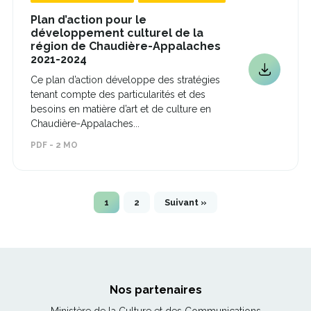
Plan d’action pour le
développement culturel de la
région de Chaudière-Appalaches
Ce
2021-2024
lien
Ce
Ce plan d’action développe des stratégies
s'ouvrira
lien
tenant compte des particularités et des
dans
s'ouvrira
une
besoins en matière d’art et de culture en
dans
nouvelle
Chaudière-Appalaches...
fenêtre
une
PDF - 2 MO
nouvelle
fenêtre
1
2
Suivant »
Nos partenaires
Ce