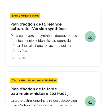
dans
une
nouvelle
fenêtre
Notre organisation
Plan d’action de la relance
Ce
culturelle | Version synthèse
lien
Dans cette version synthèse, découvrez les
s'ouvrira
Ce
principaux enjeux identifiés au cours de la
dans
lien
une
démarches, ainsi que les actions qui seront
s'ouvrira
nouvelle
déployées...
fenêtre
dans
PDF - 4 MO
une
nouvelle
fenêtre
Table de patrimoine et histoire
Plan d’action de la table
Ce
patrimoine-histoire 2023-2025
lien
La table patrimoine-histoire s’est dotée d’un
s'ouvrira
Ce
plan d’action 2023-2025 reconnaissant et
dans