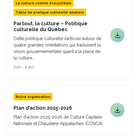
La culture comme écosystème
Table de pratique culturelle amateur
Partout, la culture – Politique
Ce
culturelle du Québec
lien
Ce
Cette politique culturelle s’articule autour de
s'ouvrira
lien
quatre grandes orientations qui traduisent la
dans
une
s'ouvrira
vision gouvernementale quant à la place de
nouvelle
dans
la culture...
fenêtre
une
PDF - 8 MO
nouvelle
fenêtre
Notre organisation
Ce
Plan d’action 2025-2026
lien
Ce
Plan d'action 2025-2026 de Culture Capitale-
s'ouvrira
lien
Nationale et Chaudière-Appalaches (CCNCA)
dans
s'ouvrira
une
dans
nouvelle