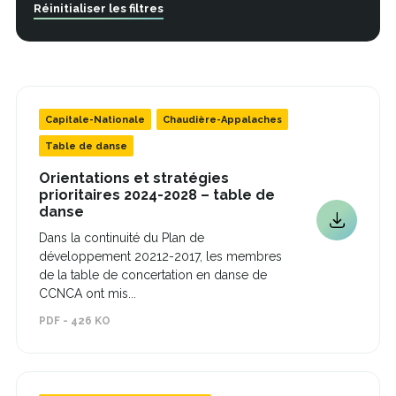
Réinitialiser les filtres
Capitale-Nationale
Chaudière-Appalaches
Table de danse
Orientations et stratégies
prioritaires 2024-2028 – table de
Ce
danse
lien
Ce
Dans la continuité du Plan de
s'ouvrira
lien
développement 20212-2017, les membres
dans
s'ouvrira
une
de la table de concertation en danse de
dans
nouvelle
CCNCA ont mis...
une
fenêtre
nouvelle
PDF - 426 KO
fenêtre