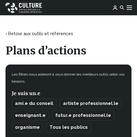
Ce
Ce
Ose média
Devenir membre
lien
Culture
Aller au contenu
lien
s'ouvrira
Capitale-
s'ouvrira
dans
Nationale
dans
une
et
une
‹ Retour aux outils et références
nouvelle
Chaudière-
nouvelle
fenêtre
Appalaches
fenêtre
Plans d’actions
Les filtres nous aideront à vous donner les meilleurs outils selon vos
besoins.
Je suis un.e
ami.e du conseil
artiste professionnel.le
enseignant.e
futur.e professionnel.le
organisme
Tous les publics