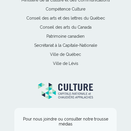
Ministère de la Culture et des Communications
lien
Ce
Compétence Culture
s'ouvrira
lien
Ce
Conseil des arts et des lettres du Québec
dans
s'ouvrira
lien
une
Ce
Conseil des arts du Canada
dans
s'ouvrira
nouvelle
lien
une
Ce
Patrimoine canadien
dans
fenêtre
s'ouvrira
nouvelle
lien
une
Ce
Secrétariat à la Capitale-Nationale
dans
fenêtre
s'ouvrira
nouvelle
lien
une
Ce
Ville de Québec
dans
fenêtre
s'ouvrira
nouvelle
lien
une
Ce
Ville de Lévis
dans
fenêtre
s'ouvrira
nouvelle
lien
une
dans
fenêtre
s'ouvrira
nouvelle
une
dans
fenêtre
nouvelle
une
fenêtre
nouvelle
fenêtre
Pour nous joindre ou consulter notre trousse
médias