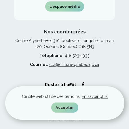
L'espace média
Nos coordonnées
Centre Alyne-LeBel 310, boulevard Langelier, bureau
120, Québec (Québec) G1K 5N3
Téléphone:
418 523-1333
Courriel:
ccr@culture-quebec.qc.ca
Ce
Restez à l'affût
lien
s'ouvrira
dans
Ce site web utilise des témoins.
En savoir plus
une
nouvelle
© Culture Capitale-Nationale et Chaudière-Appalaches, tous droits
Accepter
fenêtre
réservés.
Ce
Réalisé par
iXmédia
lien