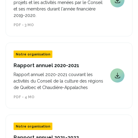
projets et les activités menées par le Conseil
dans
Ce
une
et ses membres durant l'année financière
lien
nouvelle
2019-2020.
s'ouvrira
fenêtre
dans
PDF - 3 MO
une
nouvelle
fenêtre
Notre organisation
Ce
Rapport annuel 2020-2021
lien
Rapport annuel 2020-2021 couvrant les
s'ouvrira
Ce
activités du Conseil de la culture des régions
dans
lien
une
de Québec et Chaudière-Appalaches
s'ouvrira
nouvelle
PDF - 4 MO
dans
fenêtre
une
nouvelle
fenêtre
Notre organisation
Ce
Rapport annuel 2021-2022