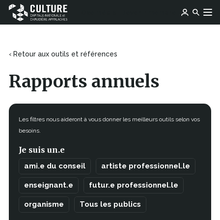
Ce
Ce
Ose média
Devenir membre
lien
Culture
Aller au contenu
lien
s'ouvrira
Capitale-
s'ouvrira
dans
Nationale
dans
une
et
une
‹ Retour aux outils et références
nouvelle
Chaudière-
nouvelle
fenêtre
Appalaches
fenêtre
Rapports annuels
Les filtres nous aideront à vous donner les meilleurs outils selon vos
besoins.
Je suis un.e
ami.e du conseil
artiste professionnel.le
enseignant.e
futur.e professionnel.le
organisme
Tous les publics