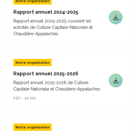
Notre organisation
Ce
Rapport annuel 2024-2025
lien
Ce
Rapport annuel 2024-2025 couvrant les
s'ouvrira
lien
activités de Culture Capitale-Nationale et
dans
s'ouvrira
une
Chaudière-Appalaches
nouvelle
dans
fenêtre
une
nouvelle
fenêtre
Notre organisation
Ce
Rapport annuel 2025-2026
lien
Rapport annuel 2025-2026 de Culture
Ce
s'ouvrira
Capitale-Nationale et Chaudière-Appalaches
dans
lien
une
s'ouvrira
PDF - 26 MO
nouvelle
dans
fenêtre
une
nouvelle
fenêtre
Notre organisation