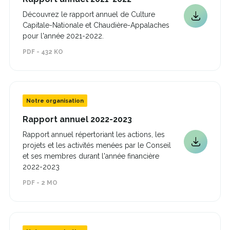
lien
Découvrez le rapport annuel de Culture
s'ouvrira
Ce
Capitale-Nationale et Chaudière-Appalaches
dans
lien
une
pour l'année 2021-2022.
s'ouvrira
nouvelle
PDF - 432 KO
dans
fenêtre
une
nouvelle
fenêtre
Notre organisation
Ce
Rapport annuel 2022-2023
lien
Rapport annuel répertoriant les actions, les
s'ouvrira
projets et les activités menées par le Conseil
dans
Ce
une
et ses membres durant l'année financière
lien
nouvelle
2022-2023
s'ouvrira
fenêtre
dans
PDF - 2 MO
une
nouvelle
fenêtre