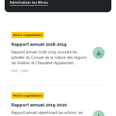
Réinitialiser les filtres
Notre organisation
Ce
Rapport annuel 2018-2019
lien
Rapport annuel 2018-2019 couvrant les
s'ouvrira
Ce
activités du Conseil de la culture des régions
dans
lien
une
de Québec et Chaudière-Appalaches
s'ouvrira
nouvelle
PDF - 3 MO
dans
fenêtre
une
nouvelle
fenêtre
Notre organisation
Ce
Rapport annuel 2019-2020
lien
Rapport annuel répertoriant les actions, les
s'ouvrira