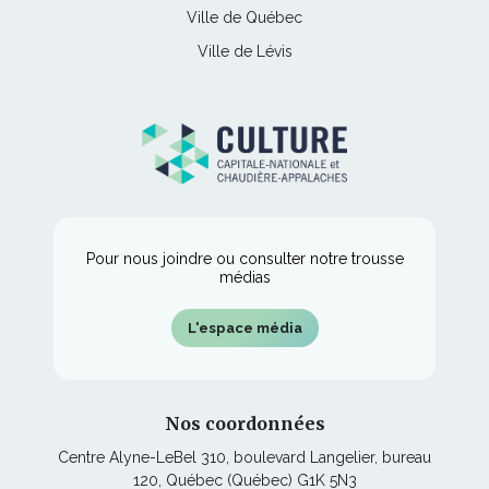
lien
une
Ce
Ville de Québec
dans
fenêtre
s'ouvrira
nouvelle
lien
une
Ce
Ville de Lévis
dans
fenêtre
s'ouvrira
nouvelle
lien
une
dans
fenêtre
s'ouvrira
nouvelle
une
dans
fenêtre
nouvelle
une
fenêtre
nouvelle
fenêtre
Pour nous joindre ou consulter notre trousse
médias
L'espace média
Nos coordonnées
Centre Alyne-LeBel 310, boulevard Langelier, bureau
120, Québec (Québec) G1K 5N3