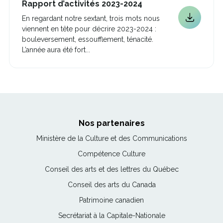
Ce
Rapport d’activités 2023-2024
lien
En regardant notre sextant, trois mots nous
s'ouvrira
Ce
viennent en tête pour décrire 2023-2024 :
dans
lien
une
bouleversement, essoufflement, ténacité.
s'ouvrira
nouvelle
L’année aura été fort...
dans
fenêtre
une
nouvelle
fenêtre
Nos partenaires
Ce
Ministère de la Culture et des Communications
lien
Ce
Compétence Culture
s'ouvrira
lien
Ce
Conseil des arts et des lettres du Québec
dans
s'ouvrira
lien
une
Ce
Conseil des arts du Canada
dans
s'ouvrira
nouvelle
lien
une
Ce
Patrimoine canadien
dans
fenêtre
s'ouvrira
nouvelle
lien
une
Ce
Secrétariat à la Capitale-Nationale
dans
fenêtre
s'ouvrira
nouvelle